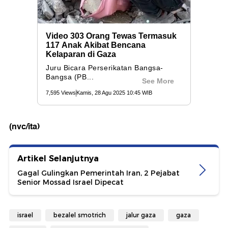
(nvc/ita)
Artikel Selanjutnya
Gagal Gulingkan Pemerintah Iran, 2 Pejabat
Senior Mossad Israel Dipecat
israel
bezalel smotrich
jalur gaza
gaza