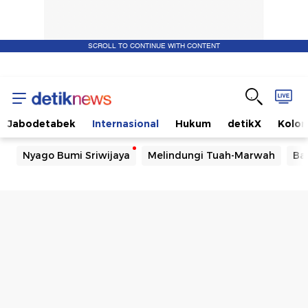
SCROLL TO CONTINUE WITH CONTENT
Jabodetabek
Internasional
Hukum
detikX
Kolo
Nyago Bumi Sriwijaya
Melindungi Tuah-Marwah
Ba