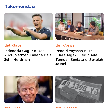
Rekomendasi
detikJabar
detikNews
Indonesia Gugur di AFF
Pendiri Yayasan Buka
2026, Netizen Kanada Bela
Suara, Ngaku Sedih Ada
John Herdman
Temuan Senjata di Sekolah
Jaksel
detikOto
detikJateng