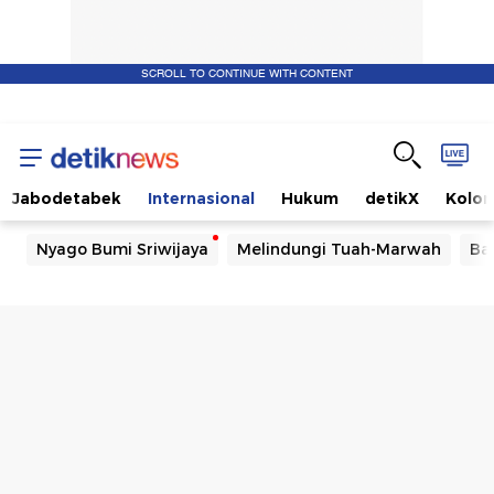
SCROLL TO CONTINUE WITH CONTENT
Jabodetabek
Internasional
Hukum
detikX
Kolo
Nyago Bumi Sriwijaya
Melindungi Tuah-Marwah
Ba