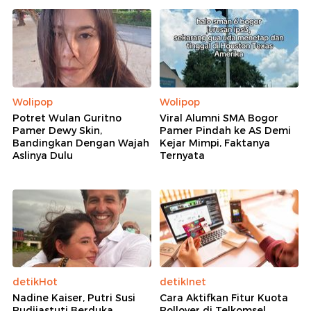
Wolipop
Wolipop
Potret Wulan Guritno
Viral Alumni SMA Bogor
Pamer Dewy Skin,
Pamer Pindah ke AS Demi
Bandingkan Dengan Wajah
Kejar Mimpi, Faktanya
Aslinya Dulu
Ternyata
detikHot
detikInet
Nadine Kaiser, Putri Susi
Cara Aktifkan Fitur Kuota
Pudjiastuti Berduka
Rollover di Telkomsel,