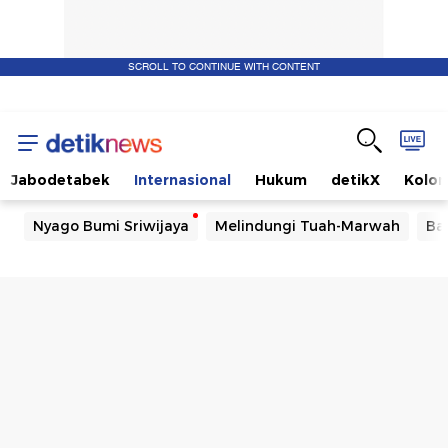
SCROLL TO CONTINUE WITH CONTENT
Jabodetabek
Internasional
Hukum
detikX
Kolo
Nyago Bumi Sriwijaya
Melindungi Tuah-Marwah
Ba