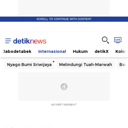
SCROLL TO CONTINUE WITH CONTENT
Jabodetabek
Internasional
Hukum
detikX
Kolo
Nyago Bumi Sriwijaya
Melindungi Tuah-Marwah
Ban
ADVERTISEMENT