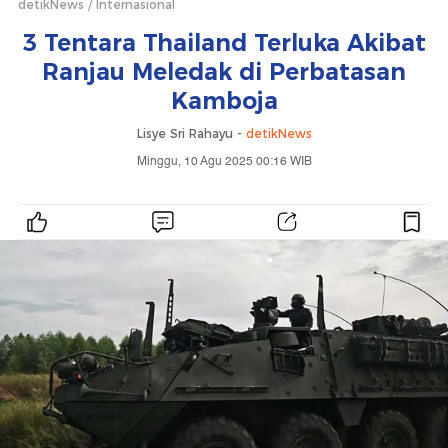
detikNews
Internasional
3 Tentara Thailand Terluka Akibat
Ranjau Meledak di Perbatasan
Kamboja
Lisye Sri Rahayu -
detikNews
Minggu, 10 Agu 2025 00:16 WIB