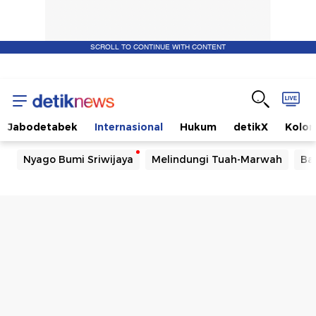
SCROLL TO CONTINUE WITH CONTENT
Jabodetabek
Internasional
Hukum
detikX
Kolo
Nyago Bumi Sriwijaya
Melindungi Tuah-Marwah
Ba