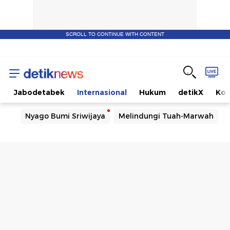
SCROLL TO CONTINUE WITH CONTENT
a
Jabodetabek
Internasional
Hukum
detikX
Ko
Nyago Bumi Sriwijaya
Melindungi Tuah-Marwah