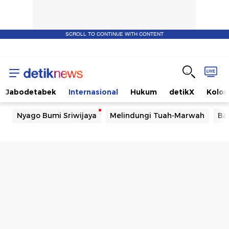
SCROLL TO CONTINUE WITH CONTENT
Jabodetabek
Internasional
Hukum
detikX
Kolo
Nyago Bumi Sriwijaya
Melindungi Tuah-Marwah
Ba