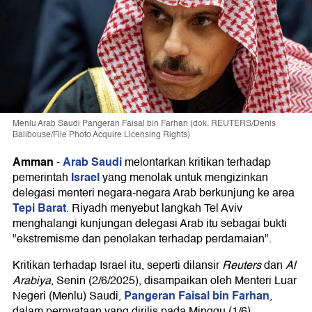
Menlu Arab Saudi Pangeran Faisal bin Farhan (dok. REUTERS/Denis
Balibouse/File Photo Acquire Licensing Rights)
Amman
Arab Saudi
-
melontarkan kritikan terhadap
Israel
pemerintah
yang menolak untuk mengizinkan
delegasi menteri negara-negara Arab berkunjung ke area
Tepi Barat
. Riyadh menyebut langkah Tel Aviv
menghalangi kunjungan delegasi Arab itu sebagai bukti
"ekstremisme dan penolakan terhadap perdamaian".
Kritikan terhadap Israel itu, seperti dilansir
Reuters
dan
Al
Arabiya
, Senin (2/6/2025), disampaikan oleh Menteri Luar
Pangeran Faisal bin Farhan
Negeri (Menlu) Saudi,
,
dalam pernyataan yang dirilis pada Minggu (1/6).