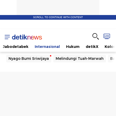
SCROLL TO CONTINUE WITH CONTENT
Jabodetabek
Internasional
Hukum
detikX
Kolo
Nyago Bumi Sriwijaya
Melindungi Tuah-Marwah
Ba