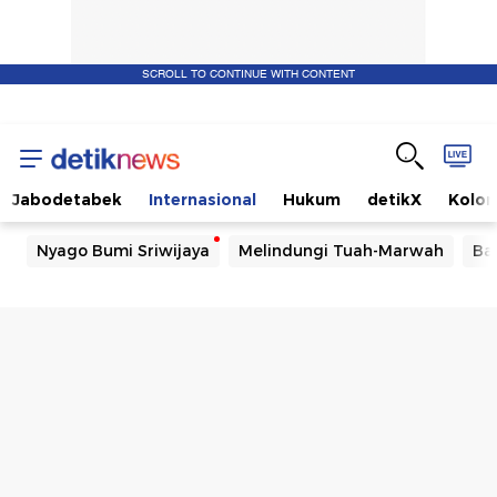
SCROLL TO CONTINUE WITH CONTENT
Jabodetabek
Internasional
Hukum
detikX
Kolo
Nyago Bumi Sriwijaya
Melindungi Tuah-Marwah
Ba