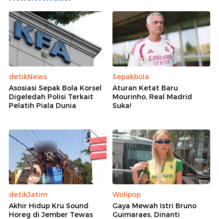
detikNews
Sepakbola
Asosiasi Sepak Bola Korsel
Aturan Ketat Baru
Digeledah Polisi Terkait
Mourinho, Real Madrid
Pelatih Piala Dunia
Suka!
detikJatim
Wolipop
Akhir Hidup Kru Sound
Gaya Mewah Istri Bruno
Horeg di Jember Tewas
Guimaraes, Dinanti