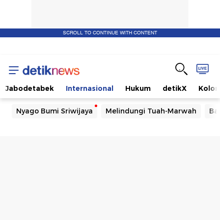
SCROLL TO CONTINUE WITH CONTENT
Jabodetabek
Internasional
Hukum
detikX
Kolo
Nyago Bumi Sriwijaya
Melindungi Tuah-Marwah
Ba