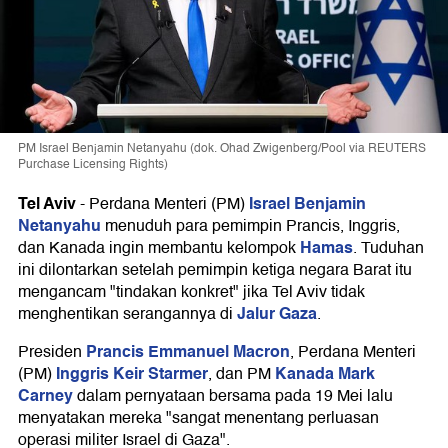
PM Israel Benjamin Netanyahu (dok. Ohad Zwigenberg/Pool via REUTERS
Purchase Licensing Rights)
Tel Aviv
Israel
Benjamin
-
Perdana Menteri (PM)
Netanyahu
menuduh para pemimpin Prancis, Inggris,
Hamas
dan Kanada ingin membantu kelompok
. Tuduhan
ini dilontarkan setelah pemimpin ketiga negara Barat itu
mengancam "tindakan konkret" jika Tel Aviv tidak
Jalur Gaza
menghentikan serangannya di
.
Prancis
Emmanuel Macron
Presiden
, Perdana Menteri
Inggris
Keir Starmer
Kanada
Mark
(PM)
, dan PM
Carney
dalam pernyataan bersama pada 19 Mei lalu
menyatakan mereka "sangat menentang perluasan
operasi militer Israel di Gaza".