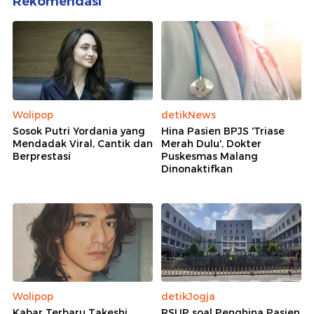
Rekomendasi
Wolipop
detikNews
Sosok Putri Yordania yang
Hina Pasien BPJS 'Triase
Mendadak Viral, Cantik dan
Merah Dulu', Dokter
Berprestasi
Puskesmas Malang
Dinonaktifkan
Wolipop
detikJogja
Kabar Terbaru Takeshi
RSUP soal Penghina Pasien