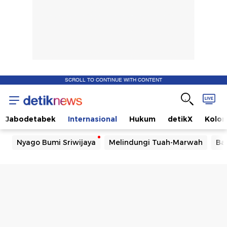
SCROLL TO CONTINUE WITH CONTENT
Jabodetabek
Internasional
Hukum
detikX
Kolo
Nyago Bumi Sriwijaya
Melindungi Tuah-Marwah
Ba