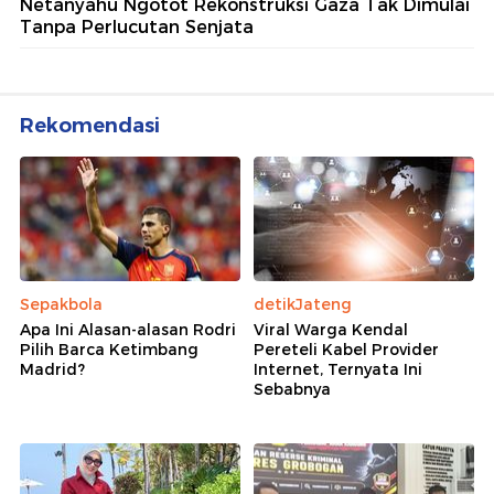
Netanyahu Ngotot Rekonstruksi Gaza Tak Dimulai
Tanpa Perlucutan Senjata
Rekomendasi
Sepakbola
detikJateng
Apa Ini Alasan-alasan Rodri
Viral Warga Kendal
Pilih Barca Ketimbang
Pereteli Kabel Provider
Madrid?
Internet, Ternyata Ini
Sebabnya