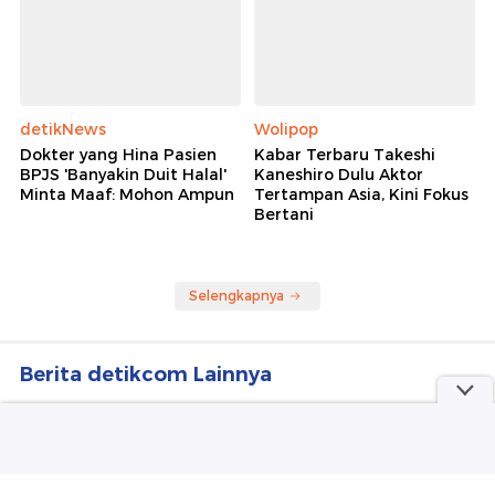
detikNews
Wolipop
Dokter yang Hina Pasien
Kabar Terbaru Takeshi
BPJS 'Banyakin Duit Halal'
Kaneshiro Dulu Aktor
Minta Maaf: Mohon Ampun
Tertampan Asia, Kini Fokus
Bertani
Selengkapnya
Berita detikcom Lainnya
Pilot Malaysia Airlines Terseret