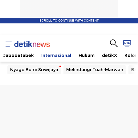
SCROLL TO CONTINUE WITH CONTENT
Jabodetabek
Internasional
Hukum
detikX
Kolo
Nyago Bumi Sriwijaya
Melindungi Tuah-Marwah
Ba