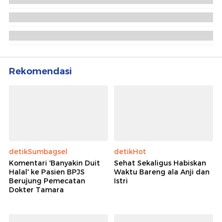
Fraksi Konservatif Jerman Mundur
Kanselir Merz Optimis Tahun 2026 Jadi Tahun
Kebangkitan Jerman
Kanselir Merz Panen Kritik Usai Jerman Tersingkir
dari Piala Dunia
Rekomendasi
detikSumbagsel
detikHot
Komentari 'Banyakin Duit
Sehat Sekaligus Habiskan
Halal' ke Pasien BPJS
Waktu Bareng ala Anji dan
Berujung Pemecatan
Istri
Dokter Tamara