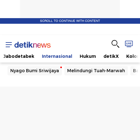
SCROLL TO CONTINUE WITH CONTENT
Jabodetabek
Internasional
Hukum
detikX
Kolo
Nyago Bumi Sriwijaya
Melindungi Tuah-Marwah
Ba