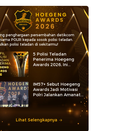
ang penghargaan persembahan detikcom
rsama POLRI kepada sosok polisi teladan.
lkan polisi teladan di sekitarmu!
5 Polisi Teladan
Penerima Hoegeng
Awards 2026, Ini
Kategori dan Kiprahnya
IM57+ Sebut Hoegeng
Awards Jadi Motivasi
Polri Jalankan Amanat
Konstitusi
Lihat Selengkapnya