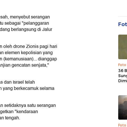
isah, menyebut serangan
itu sebagai "pelanggaran
Fo
dang berlangsung di Jalur
oleh drone Zionis pagi hari
kan elemen kepolisian yang
 (kemanusiaan)... dianggap
njian gencatan senjata,"
Foto
36 
Sun
Dim
 dan Israel telah
an yang berkecamuk selama
an setidaknya satu serangan
rgetkan "kendaraan
an tengah.
Foto