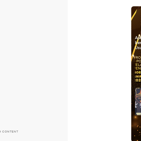
Aj
be
Usu
H CONTENT