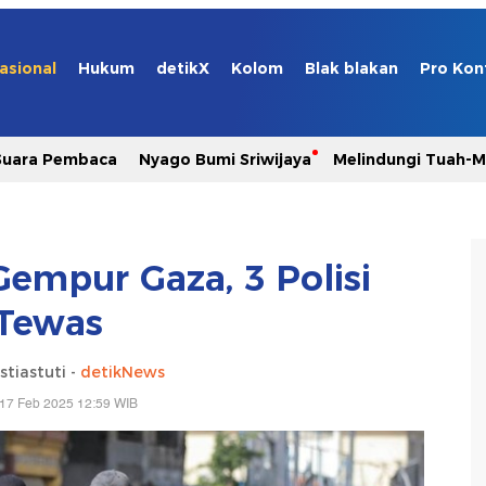
asional
Hukum
detikX
Kolom
Blak blakan
Pro Kon
Suara Pembaca
Nyago Bumi Sriwijaya
Melindungi Tuah-
Gempur Gaza, 3 Polisi
Tewas
stiastuti -
detikNews
 17 Feb 2025 12:59 WIB