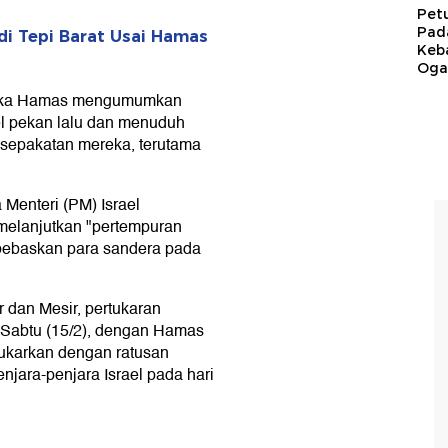
Pet
Pad
di Tepi Barat Usai Hamas
Keb
Ogan
ketika Hamas mengumumkan
l pekan lalu dan menuduh
esepakatan mereka, terutama
enteri (PM) Israel
elanjutkan "pertempuran
bebaskan para sandera pada
 dan Mesir, pertukaran
 Sabtu (15/2), dengan Hamas
tukarkan dengan ratusan
njara-penjara Israel pada hari