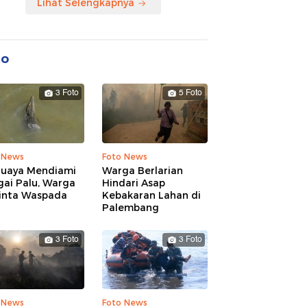
Lihat Selengkapnya
to
3 Foto
5 Foto
 News
Foto News
Buaya Mendiami
Warga Berlarian
gai Palu, Warga
Hindari Asap
inta Waspada
Kebakaran Lahan di
Palembang
3 Foto
3 Foto
 News
Foto News