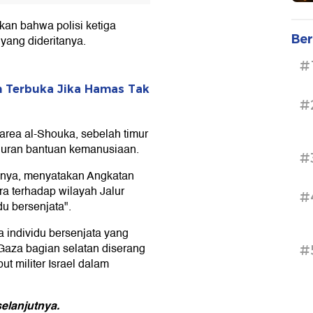
kan bahwa polisi ketiga
Ber
 yang dideritanya.
#
n Terbuka Jika Hamas Tak
#
 area al-Shouka, sebelah timur
uran bantuan kemanusiaan.
#
lisnya, menyatakan Angkatan
a terhadap wilayah Jalur
#
u bersenjata".
a individu bersenjata yang
 Gaza bagian selatan diserang
#
ut militer Israel dalam
elanjutnya.