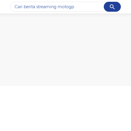
Cancel
Yang sedang ramai dicari
#1
ketik
#2
bromo
#3
streaming motogp
#4
prabowo
#5
data live draw sgp
Promoted
Terakhir yang dicari
Loading...