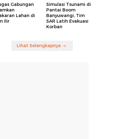
ugas Gabungan
Simulasi Tsunami di
amkan
Pantai Boom
akaran Lahan di
Banyuwangi, Tim
 Ilir
SAR Latih Evakuasi
Korban
Lihat Selengkapnya