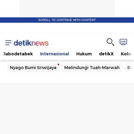
SCROLL TO CONTINUE WITH CONTENT
Jabodetabek
Internasional
Hukum
detikX
Kolo
Nyago Bumi Sriwijaya
Melindungi Tuah-Marwah
Ba