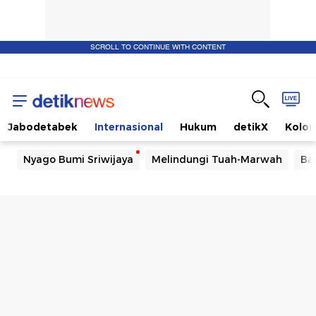
SCROLL TO CONTINUE WITH CONTENT
Jabodetabek
Internasional
Hukum
detikX
Kolo
Nyago Bumi Sriwijaya
Melindungi Tuah-Marwah
Ba