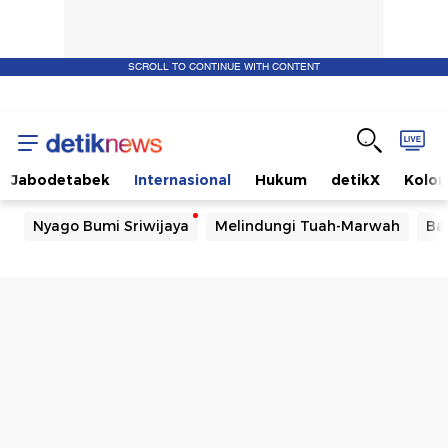
SCROLL TO CONTINUE WITH CONTENT
Jabodetabek
Internasional
Hukum
detikX
Kolo
Nyago Bumi Sriwijaya
Melindungi Tuah-Marwah
Ba