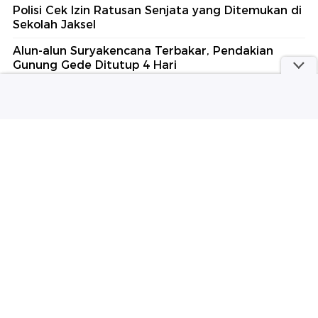
Polisi Cek Izin Ratusan Senjata yang Ditemukan di
Sekolah Jaksel
Alun-alun Suryakencana Terbakar, Pendakian
Gunung Gede Ditutup 4 Hari
Jelang Porprov, Waka DPRD Surabaya Dorong
Konsep Sportainment
Bakal Diperiksa Tim 9, Febrie Adriansyah Pakai
Rompi Tahanan dan Diborgol
Mendidih! Houthi Gempur Arab Saudi, 11 Orang
Luka-luka