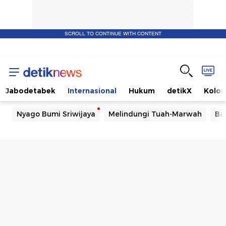
SCROLL TO CONTINUE WITH CONTENT
Jabodetabek
Internasional
Hukum
detikX
Kolo
Nyago Bumi Sriwijaya
Melindungi Tuah-Marwah
Ba