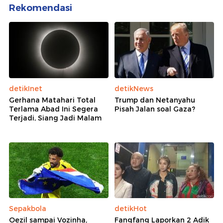
Rekomendasi
detikInet
detikNews
Gerhana Matahari Total
Trump dan Netanyahu
Terlama Abad Ini Segera
Pisah Jalan soal Gaza?
Terjadi, Siang Jadi Malam
Sepakbola
detikHot
Oezil sampai Vozinha,
Fangfang Laporkan 2 Adik