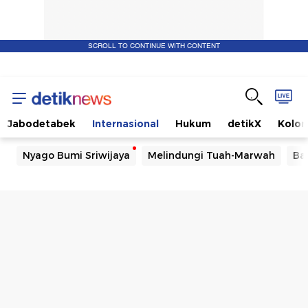
SCROLL TO CONTINUE WITH CONTENT
Jabodetabek
Internasional
Hukum
detikX
Kolo
Nyago Bumi Sriwijaya
Melindungi Tuah-Marwah
Ba