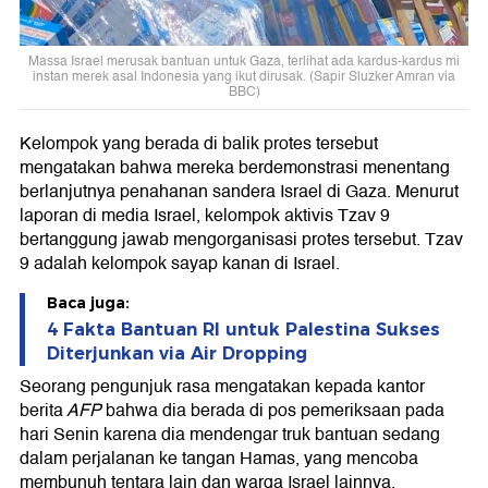
Massa Israel merusak bantuan untuk Gaza, terlihat ada kardus-kardus mi
instan merek asal Indonesia yang ikut dirusak. (Sapir Sluzker Amran via
BBC)
Kelompok yang berada di balik protes tersebut
mengatakan bahwa mereka berdemonstrasi menentang
berlanjutnya penahanan sandera Israel di Gaza. Menurut
laporan di media Israel, kelompok aktivis Tzav 9
bertanggung jawab mengorganisasi protes tersebut. Tzav
9 adalah kelompok sayap kanan di Israel.
Baca juga:
4 Fakta Bantuan RI untuk Palestina Sukses
Diterjunkan via Air Dropping
Seorang pengunjuk rasa mengatakan kepada kantor
berita
AFP
bahwa dia berada di pos pemeriksaan pada
hari Senin karena dia mendengar truk bantuan sedang
dalam perjalanan ke tangan Hamas, yang mencoba
membunuh tentara lain dan warga Israel lainnya.