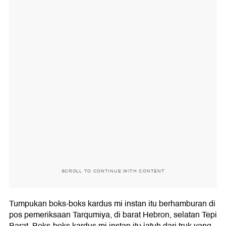
SCROLL TO CONTINUE WITH CONTENT
Tumpukan boks-boks kardus mi instan itu berhamburan di
pos pemeriksaan Tarqumiya, di barat Hebron, selatan Tepi
Barat. Boks-boks kardus mi instan itu jatuh dari truk yang