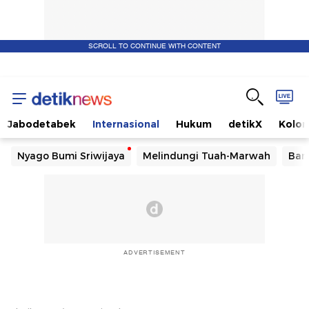
SCROLL TO CONTINUE WITH CONTENT
Jabodetabek
Internasional
Hukum
detikX
Kolo
Nyago Bumi Sriwijaya
Melindungi Tuah-Marwah
Ban
ADVERTISEMENT