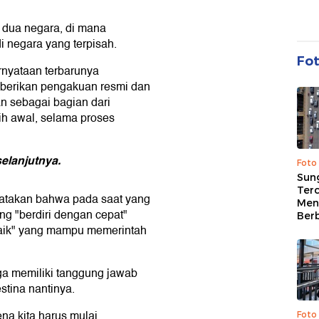
i dua negara, di mana
i negara yang terpisah.
Fo
nyataan terbarunya
berikan pengakuan resmi dan
n sebagai bagian dari
ih awal, selama proses
elanjutnya.
Foto
Sung
Terc
atakan bahwa pada saat yang
Men
ng "berdiri dengan cepat"
Ber
baik" yang mampu memerintah
a memiliki tanggung jawab
stina nantinya.
na kita harus mulai
Foto