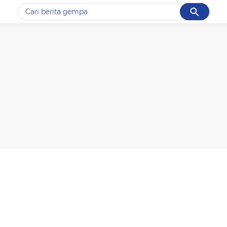
Cancel
Yang sedang ramai dicari
#1
gempa hari ini
#2
demo
#3
gempa
#4
iran
#5
prabowo
Promoted
Terakhir yang dicari
Loading...