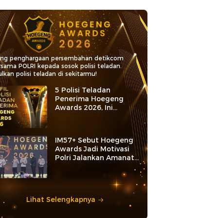
ang penghargaan persembahan detikcom
rsama POLRI kepada sosok polisi teladan.
lkan polisi teladan di sekitarmu!
5 Polisi Teladan
Penerima Hoegeng
Awards 2026, Ini
Kategori dan Kiprahnya
IM57+ Sebut Hoegeng
Awards Jadi Motivasi
Polri Jalankan Amanat
Konstitusi
Lihat Selengkapnya