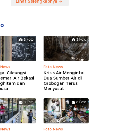
Lihat Selengkapnya
to
3 Foto
3 Foto
 News
Foto News
ai Cileungsi
Krisis Air Mengintai,
emar, Air Bekasi
Dua Sumber Air di
ghitam dan
Grobogan Terus
busa
Menyusut
3 Foto
8 Foto
 News
Foto News