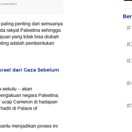
H CONTENT
Ber
 paling penting dari semuanya
#
da rakyat Palestina sehingga
juan yang tidak bisa diubah
enting adalah pembentukan
#
#
srael dari Gaza Sebelum
#
u-sekutu -- akan
engakuan negara Palestina,
," ucap Cameron di hadapan
#
hadir di Palace of
bantu menjadikan proses ini