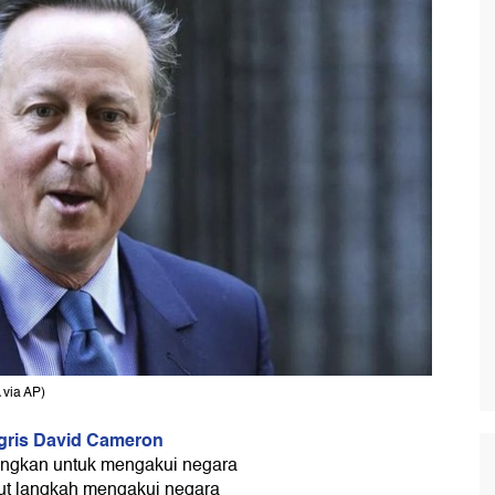
 via AP)
gris
David Cameron
ngkan untuk mengakui negara
ut langkah mengakui negara