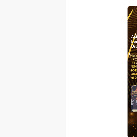
Aj
be
Usu