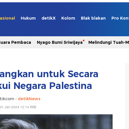
asional
Hukum
detikX
Kolom
Blak blakan
Pro Kon
Suara Pembaca
Nyago Bumi Sriwijaya
Melindungi Tuah-
bangkan untuk Secara
i Negara Palestina
tikcom -
detikNews
31 Jan 2024 12:14 WIB