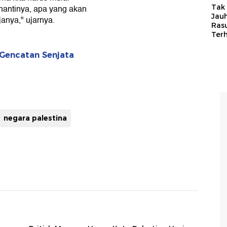
Tak 
nantinya, apa yang akan
Jauh
anya," ujarnya.
Ras
Ter
Gencatan Senjata
negara palestina