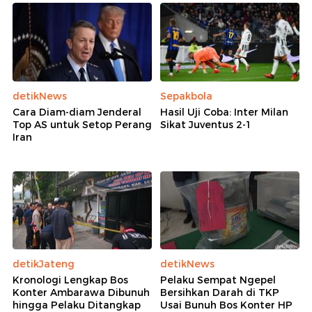
detikNews
Sepakbola
Cara Diam-diam Jenderal
Hasil Uji Coba: Inter Milan
Top AS untuk Setop Perang
Sikat Juventus 2-1
Iran
detikJateng
detikNews
Kronologi Lengkap Bos
Pelaku Sempat Ngepel
Konter Ambarawa Dibunuh
Bersihkan Darah di TKP
hingga Pelaku Ditangkap
Usai Bunuh Bos Konter HP