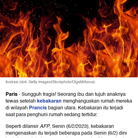
Ilustrasi (dok. Getty Images/iStockphoto/OlgaMiltsova)
Paris
-
Sungguh tragis! Seorang ibu dan tujuh anaknya
kebakaran
tewas setelah
menghanguskan rumah mereka
Prancis
di wilayah
bagian utara. Kebakaran itu terjadi
saat para penghuni rumah sedang tertidur.
Seperti dilansir
AFP
, Senin (6/2/2023), kebakaran
mengenaskan itu terjadi beberapa pada Senin (6/2) dini