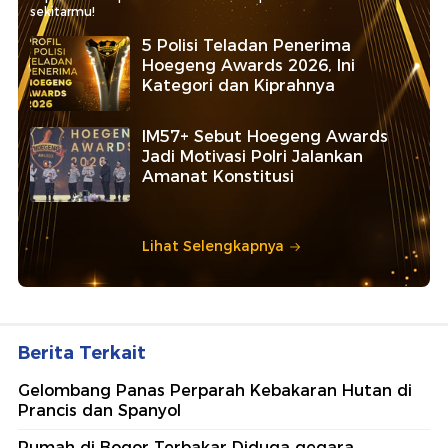
sekitarmu!
5 Polisi Teladan Penerima
Hoegeng Awards 2026, Ini
Kategori dan Kiprahnya
IM57+ Sebut Hoegeng Awards
Jadi Motivasi Polri Jalankan
Amanat Konstitusi
Lihat Selengkapnya
Berita Terkait
Gelombang Panas Perparah Kebakaran Hutan di
Prancis dan Spanyol
Rumah di Bogor Terbakar Diduga gegara