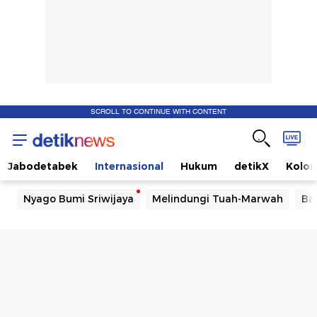
SCROLL TO CONTINUE WITH CONTENT
Jabodetabek
Internasional
Hukum
detikX
Kolo
Nyago Bumi Sriwijaya
Melindungi Tuah-Marwah
Ba