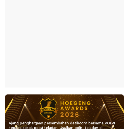
Ajang penghargaan persembahan detikcom bersama POLRI
kepada sosok polisi teladan. Usulkan polisi teladan di