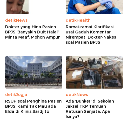
detikNews
detikHealth
Dokter yang Hina Pasien
Ramai-ramai Klarifikasi
BPJS 'Banyakin Duit Halal'
usai Gaduh Komentar
Minta Maaf: Mohon Ampun
Nirempati Dokter-Nakes
soal Pasien BPJS
detikJogja
detikNews
RSUP soal Penghina Pasien
Ada 'Bunker' di Sekolah
BPJS: Kami Tak Mau ada
Jaksel TKP Temuan
Elda di Klinis Sardjito
Ratusan Senjata, Apa
Isinya?