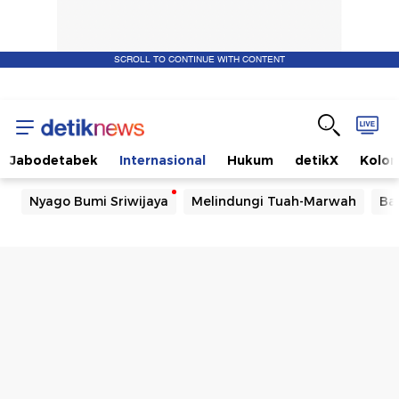
SCROLL TO CONTINUE WITH CONTENT
Jabodetabek
Internasional
Hukum
detikX
Kolo
Nyago Bumi Sriwijaya
Melindungi Tuah-Marwah
Ba