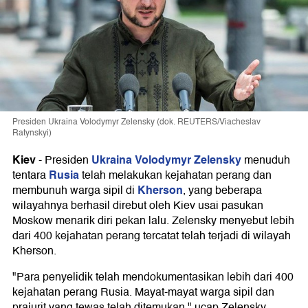
Presiden Ukraina Volodymyr Zelensky (dok. REUTERS/Viacheslav
Ratynskyi)
Kiev
Ukraina
Volodymyr Zelensky
-
Presiden
menuduh
Rusia
tentara
telah melakukan kejahatan perang dan
Kherson
membunuh warga sipil di
, yang beberapa
wilayahnya berhasil direbut oleh Kiev usai pasukan
Moskow menarik diri pekan lalu. Zelensky menyebut lebih
dari 400 kejahatan perang tercatat telah terjadi di wilayah
Kherson.
"Para penyelidik telah mendokumentasikan lebih dari 400
kejahatan perang Rusia. Mayat-mayat warga sipil dan
prajurit yang tewas telah ditemukan," ucap Zelensky