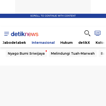
SCROLL TO CONTINUE WITH CONTENT
Jabodetabek
Internasional
Hukum
detikX
Kolo
Nyago Bumi Sriwijaya
Melindungi Tuah-Marwah
Ba