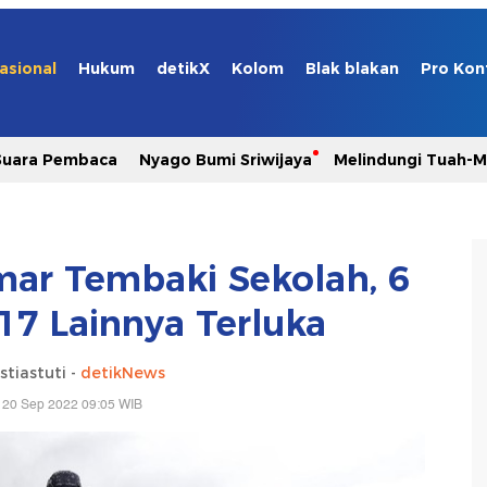
asional
Hukum
detikX
Kolom
Blak blakan
Pro Kon
Suara Pembaca
Nyago Bumi Sriwijaya
Melindungi Tuah-
nmar Tembaki Sekolah, 6
7 Lainnya Terluka
stiastuti -
detikNews
 20 Sep 2022 09:05 WIB