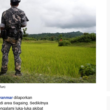
Tun)
yanmar
dilaporkan
i area Sagaing. Sedikitnya
ngalami luka-luka akibat