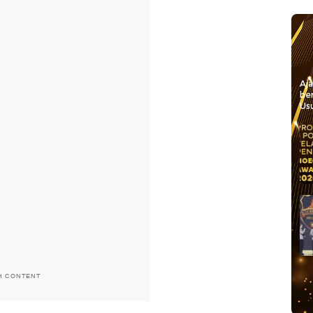
Aj
be
Usu
H CONTENT