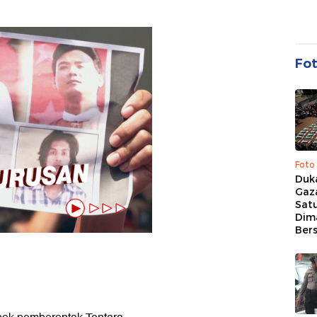
Fo
Foto
Duk
Gaz
Sat
Dim
Ber