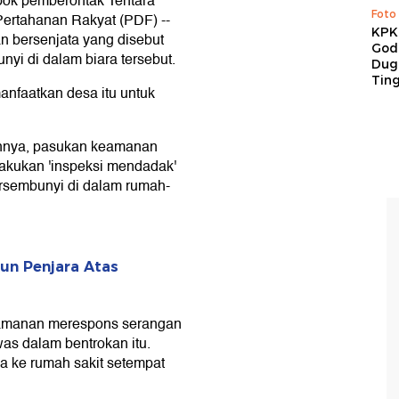
pok pemberontak Tentara
Foto
ertahanan Rakyat (PDF) --
KPK 
n bersenjata yang disebut
God
nyi di dalam biara tersebut.
Duga
Tin
nfaatkan desa itu untuk
annya, pasukan keamanan
lakukan 'inspeksi mendadak'
ersembunyi di dalam rumah-
un Penjara Atas
amanan merespons serangan
as dalam bentrokan itu.
a ke rumah sakit setempat