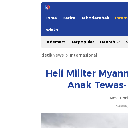
Home
Berita
Jabodetabek
Intern
Indeks
Adsmart
Terpopuler
Daerah
detikNews
Internasional
Heli Militer Mya
Anak Tewas-1
Novi Chri
Selasa,