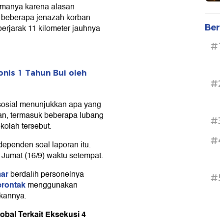
amanya karena alasan
 beberapa jenazah korban
Ber
berjarak 11 kilometer jauhnya
#
onis 1 Tahun Bui oleh
#
sosial menunjukkan apa yang
gan, termasuk beberapa lubang
#
kolah tersebut.
#
dependen soal laporan itu.
a Jumat (16/9) waktu setempat.
mar
berdalih personelnya
#
rontak
menggunakan
kannya.
bal Terkait Eksekusi 4