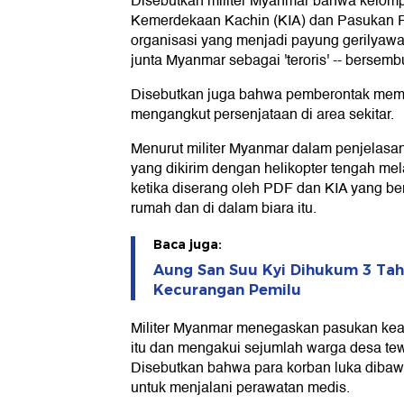
Disebutkan militer Myanmar bahwa kelom
Kemerdekaan Kachin (KIA) dan Pasukan P
organisasi yang menjadi payung gerilyawa
junta Myanmar sebagai 'teroris' -- bersembu
Disebutkan juga bahwa pemberontak mema
mengangkut persenjataan di area sekitar.
Menurut militer Myanmar dalam penjelas
yang dikirim dengan helikopter tengah me
ketika diserang oleh PDF dan KIA yang b
rumah dan di dalam biara itu.
Baca juga:
Aung San Suu Kyi Dihukum 3 Tah
Kecurangan Pemilu
Militer Myanmar menegaskan pasukan ke
itu dan mengakui sejumlah warga desa tew
Disebutkan bahwa para korban luka dibaw
untuk menjalani perawatan medis.