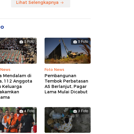
Lihat Selengkapnya
to
5 Foto
5 Foto
 News
Foto News
a Mendalam di
Pembangunan
a, 112 Anggota
Tembok Perbatasan
u Keluarga
AS Berlanjut, Pagar
akamkan
Lama Mulai Dicabut
sama
4 Foto
3 Foto