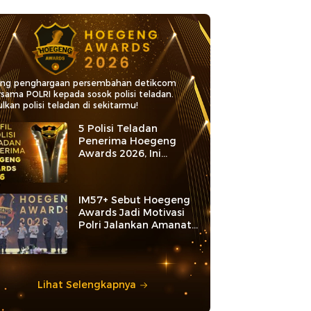
ang penghargaan persembahan detikcom
rsama POLRI kepada sosok polisi teladan.
lkan polisi teladan di sekitarmu!
5 Polisi Teladan
Penerima Hoegeng
Awards 2026, Ini
Kategori dan Kiprahnya
IM57+ Sebut Hoegeng
Awards Jadi Motivasi
Polri Jalankan Amanat
Konstitusi
Lihat Selengkapnya