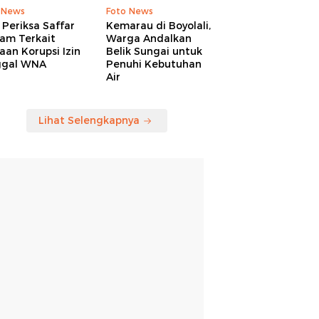
 News
Foto News
Periksa Saffar
Kemarau di Boyolali,
am Terkait
Warga Andalkan
an Korupsi Izin
Belik Sungai untuk
ggal WNA
Penuhi Kebutuhan
Air
Lihat Selengkapnya