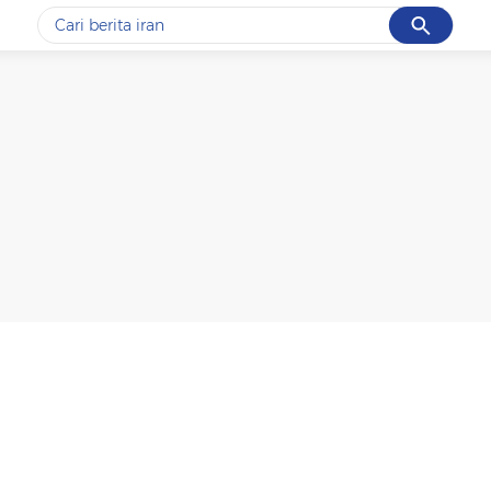
Cancel
Yang sedang ramai dicari
#1
data live draw sgp
#2
gempa hari ini
#3
prabowo
#4
iran
#5
demo
Promoted
Terakhir yang dicari
Loading...