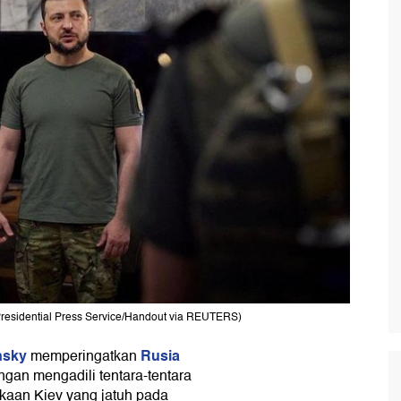
Presidential Press Service/Handout via REUTERS)
nsky
Rusia
memperingatkan
gan mengadili tentara-tentara
kaan Kiev yang jatuh pada