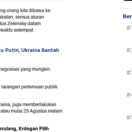
rang-orang kita dibawa ke
Ber
katan, semua aturan
etus Zelensky dalam
#
waktu setempat.
#
u Putin, Ukraina Bantah
a negosiasi yang mungkin
#
 larangan pertemuan publik
#
Ukraina, juga memberlakukan
 atau mulai 23 Agustus malam
#
rulang, Erdogan Pilih