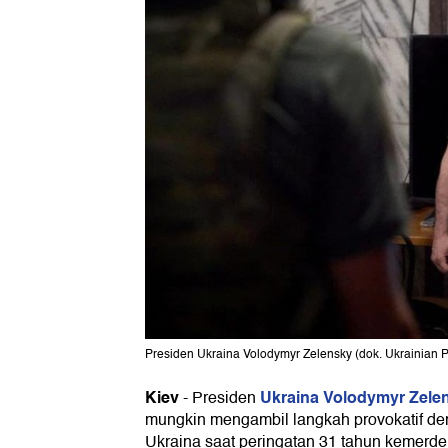
Presiden Ukraina Volodymyr Zelensky (dok. Ukrainian 
Kiev
Ukraina
Volodymyr Zele
-
Presiden
mungkin mengambil langkah provokatif den
Ukraina saat peringatan 31 tahun kemerde