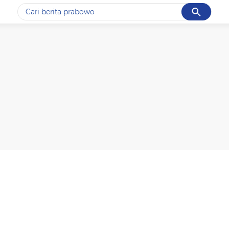
Cancel
Yang sedang ramai dicari
#1
gempa hari ini
#2
gempa
#3
prabowo
#4
iran
#5
demo
Promoted
Terakhir yang dicari
Loading...