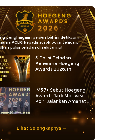
ang penghargaan persembahan detikcom
rsama POLRI kepada sosok polisi teladan.
lkan polisi teladan di sekitarmu!
5 Polisi Teladan
Penerima Hoegeng
Awards 2026, Ini
Kategori dan Kiprahnya
IM57+ Sebut Hoegeng
Awards Jadi Motivasi
Polri Jalankan Amanat
Konstitusi
Lihat Selengkapnya