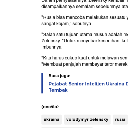
Dalam pernyataannya, Zelensky kembali 
disampaikannya semalam sebelumnya atau
"Rusia bisa mencoba melakukan sesuatu y
sangat kejam," sebutnya.
"Salah satu tujuan utama musuh adalah m
Zelensky. "Untuk menyebar kesedihan, keta
imbuhnya.
"Kita harus cukup kuat untuk melawan sem
"Membuat penjajah membayar teror mereka
Baca juga:
Pejabat Senior Intelijen Ukrain
Tembak
(nvc/ita)
ukraina
volodymyr zelensky
rusia