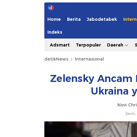
Home
Berita
Jabodetabek
Intern
Indeks
Adsmart
Terpopuler
Daerah
detikNews
Internasional
Zelensky Ancam R
Ukraina 
Novi Chri
Senin,