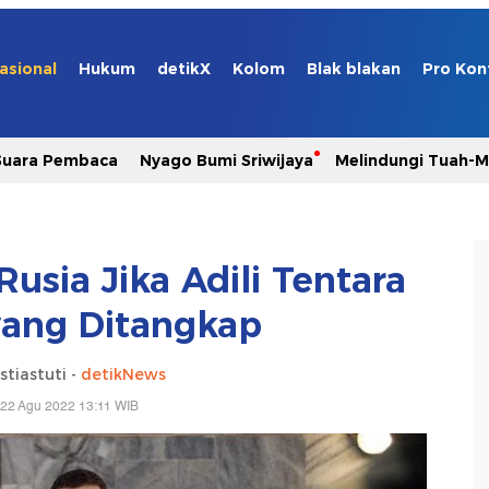
asional
Hukum
detikX
Kolom
Blak blakan
Pro Kon
Suara Pembaca
Nyago Bumi Sriwijaya
Melindungi Tuah-
usia Jika Adili Tentara
yang Ditangkap
stiastuti -
detikNews
 22 Agu 2022 13:11 WIB