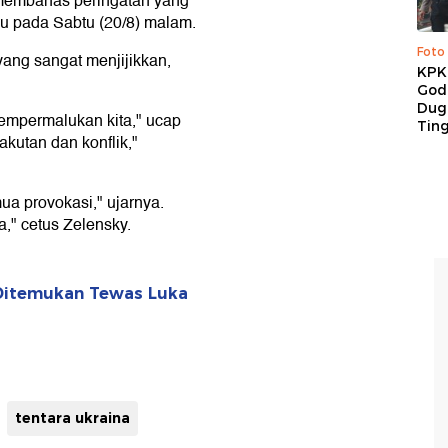
membahas peringatan yang
 pada Sabtu (20/8) malam.
Foto
ang sangat menjijikkan,
KPK 
God
Duga
empermalukan kita," ucap
Tin
kutan dan konflik,"
ua provokasi," ujarnya.
," cetus Zelensky.
a Ditemukan Tewas Luka
tentara ukraina