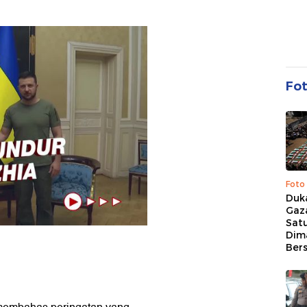
Fo
Foto
Duk
Gaz
Sat
Dim
Ber