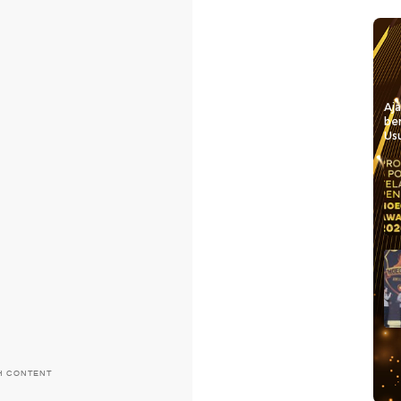
Aj
be
Usu
H CONTENT