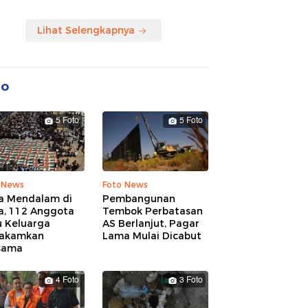
Lihat Selengkapnya
to
5 Foto
5 Foto
 News
Foto News
a Mendalam di
Pembangunan
a, 112 Anggota
Tembok Perbatasan
u Keluarga
AS Berlanjut, Pagar
akamkan
Lama Mulai Dicabut
sama
4 Foto
3 Foto