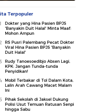
ita Terpopuler
1
Dokter yang Hina Pasien BPJS
'Banyakin Duit Halal' Minta Maaf:
Mohon Ampun
2
RS Pusri Palembang Pecat Dokter
Viral Hina Pasien BPJS 'Banyakin
Duit Halal'
3
Rudy Tanoesoedibjo Absen Lagi,
KPK: Jangan Tunda-tunda
Penyidikan!
4
Mobil Terbakar di Tol Dalam Kota,
Lalin Arah Cawang Macet Malam
Ini
5
Pihak Sekolah di Jaksel Dukung
Polisi Usut Temuan Ratusan Senpi
hingga Sabu