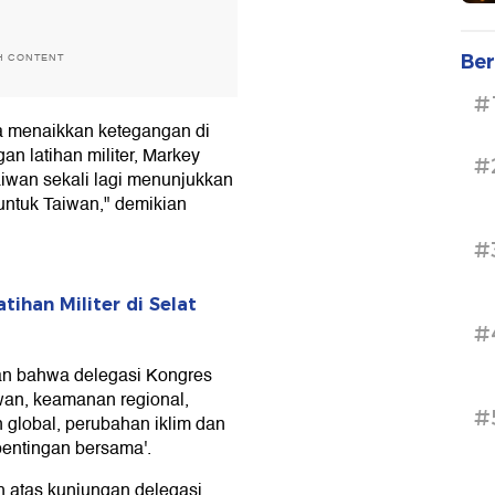
Ber
H CONTENT
#
 menaikkan ketegangan di
n latihan militer, Markey
#
iwan sekali lagi menunjukkan
untuk Taiwan," demikian
#
tihan Militer di Selat
#
wan bahwa delegasi Kongres
an, keamanan regional,
#
 global, perubahan iklim dan
pentingan bersama'.
 atas kunjungan delegasi