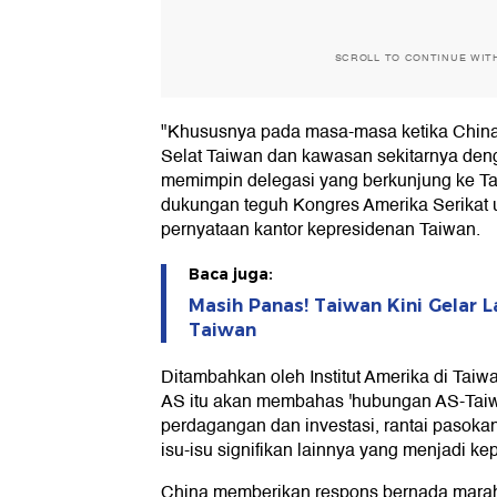
SCROLL TO CONTINUE WIT
"Khususnya pada masa-masa ketika China
Selat Taiwan dan kawasan sekitarnya denga
memimpin delegasi yang berkunjung ke Ta
dukungan teguh Kongres Amerika Serikat 
pernyataan kantor kepresidenan Taiwan.
Baca juga:
Masih Panas! Taiwan Kini Gelar La
Taiwan
Ditambahkan oleh Institut Amerika di Tai
AS itu akan membahas 'hubungan AS-Taiw
perdagangan dan investasi, rantai pasokan
isu-isu signifikan lainnya yang menjadi ke
China memberikan respons bernada marah