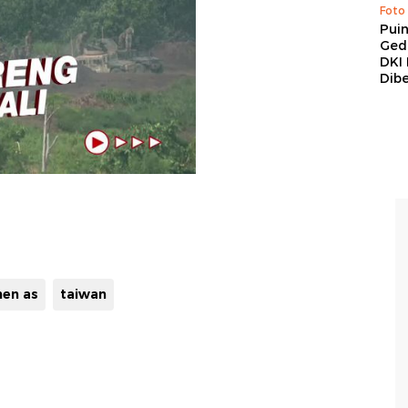
Foto
Pui
Ged
DKI 
Dibe
men as
taiwan