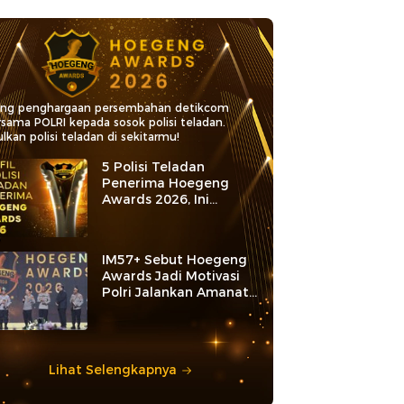
ang penghargaan persembahan detikcom
rsama POLRI kepada sosok polisi teladan.
lkan polisi teladan di sekitarmu!
5 Polisi Teladan
Penerima Hoegeng
Awards 2026, Ini
Kategori dan Kiprahnya
IM57+ Sebut Hoegeng
Awards Jadi Motivasi
Polri Jalankan Amanat
Konstitusi
Lihat Selengkapnya