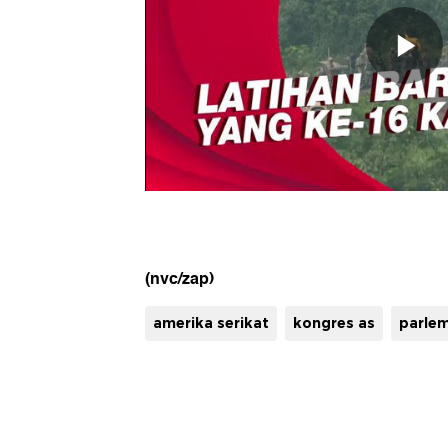
(nvc/zap)
amerika serikat
kongres as
parle