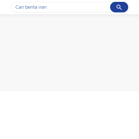
Cancel
Yang sedang ramai dicari
#1
data live draw sgp
#2
kebakaran
#3
prabowo
#4
iran
#5
gempa hari ini
Promoted
Terakhir yang dicari
Loading...