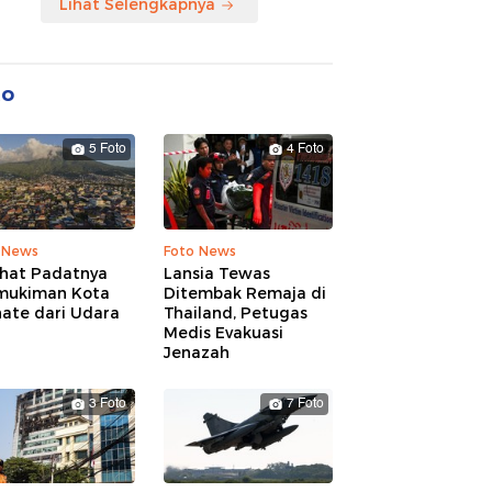
Lihat Selengkapnya
to
5 Foto
4 Foto
 News
Foto News
ihat Padatnya
Lansia Tewas
mukiman Kota
Ditembak Remaja di
nate dari Udara
Thailand, Petugas
Medis Evakuasi
Jenazah
3 Foto
7 Foto