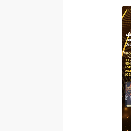
Aj
be
Usu