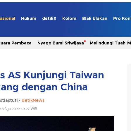
asional
Hukum
detikX
Kolom
Blak blakan
Pro Kon
Suara Pembaca
Nyago Bumi Sriwijaya
Melindungi Tuah-
s AS Kunjungi Taiwan
gang dengan China
stiastuti -
detikNews
 15 Agu 2022 10:27 WIB