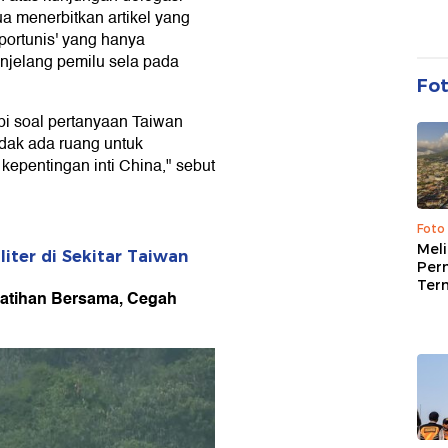
ua menerbitkan artikel yang
portunis' yang hanya
njelang pemilu sela pada
Fo
pi soal pertanyaan Taiwan
ak ada ruang untuk
kepentingan inti China," sebut
Foto
Mel
liter di Sekitar Taiwan
Per
Ter
 Latihan Bersama, Cegah