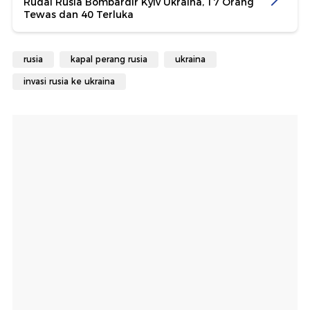
Rudal Rusia Bombardir Kyiv Ukraina, 17 Orang
Tewas dan 40 Terluka
rusia
kapal perang rusia
ukraina
invasi rusia ke ukraina