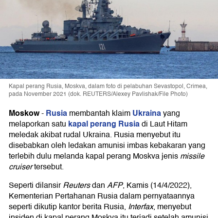
Kapal perang Rusia, Moskva, dalam foto di pelabuhan Sevastopol, Crimea,
pada November 2021 (dok. REUTERS/Alexey Pavlishak/File Photo)
Moskow
Rusia
Ukraina
-
membantah klaim
yang
kapal perang Rusia
melaporkan satu
di Laut Hitam
meledak akibat rudal Ukraina. Rusia menyebut itu
disebabkan oleh ledakan amunisi imbas kebakaran yang
terlebih dulu melanda kapal perang Moskva jenis
missile
cruiser
tersebut.
Seperti dilansir
Reuters
dan
AFP
, Kamis (14/4/2022),
Kementerian Pertahanan Rusia dalam pernyataannya
seperti dikutip kantor berita Rusia,
Interfax
, menyebut
insiden di kapal perang Moskva itu terjadi setelah amunisi