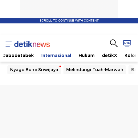
SCROLL TO CONTINUE WITH CONTENT
Jabodetabek
Internasional
Hukum
detikX
Kolo
Nyago Bumi Sriwijaya
Melindungi Tuah-Marwah
Ba