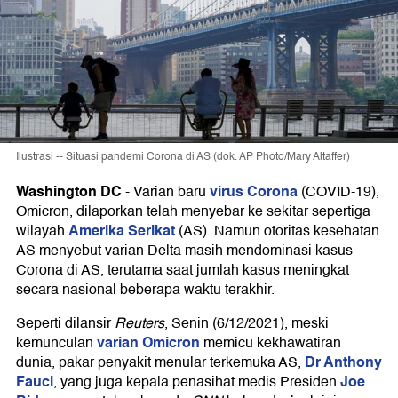
Ilustrasi -- Situasi pandemi Corona di AS (dok. AP Photo/Mary Altaffer)
Washington DC
virus Corona
-
Varian baru
(COVID-19),
Omicron, dilaporkan telah menyebar ke sekitar sepertiga
Amerika Serikat
wilayah
(AS). Namun otoritas kesehatan
AS menyebut varian Delta masih mendominasi kasus
Corona di AS, terutama saat jumlah kasus meningkat
secara nasional beberapa waktu terakhir.
Seperti dilansir
Reuters
, Senin (6/12/2021), meski
varian Omicron
kemunculan
memicu kekhawatiran
Dr Anthony
dunia, pakar penyakit menular terkemuka AS,
Fauci
Joe
, yang juga kepala penasihat medis Presiden