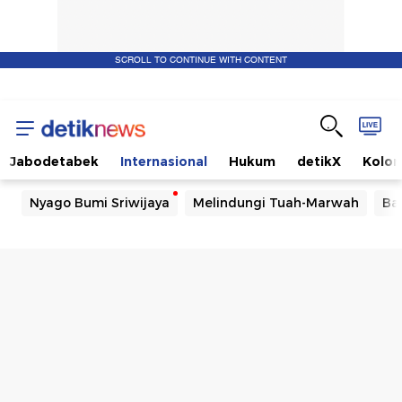
SCROLL TO CONTINUE WITH CONTENT
Jabodetabek
Internasional
Hukum
detikX
Kolo
Nyago Bumi Sriwijaya
Melindungi Tuah-Marwah
Ba