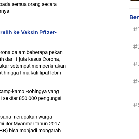
pada semua orang secara
hnya.
Ber
#
alih ke Vaksin Pfizer-
#
orona dalam beberapa pekan
ih dari 1 juta kasus Corona,
#
pakar setempat memperkirakan
ingga lima kali lipat lebih
#
i kamp-kamp Rohingya yang
i sekitar 850.000 pengungsi
#
i sana merupakan warga
 militer Myanmar tahun 2017,
PBB) bisa menjadi mengarah