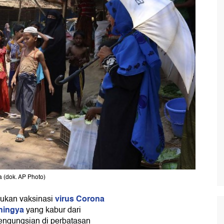
a (dok. AP Photo)
virus Corona
kukan vaksinasi
hingya
yang kabur dari
pengungsian di perbatasan