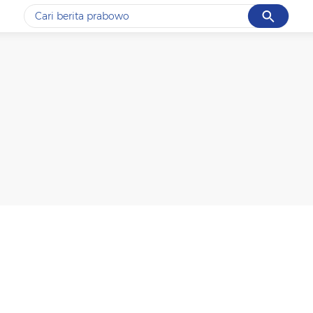
Cancel
Yang sedang ramai dicari
#1
demo
#2
prabowo
#3
iran
#4
korupsi
#5
kpk
Promoted
Terakhir yang dicari
Loading...