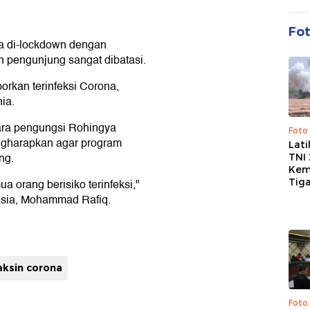
Fo
a di-lockdown dengan
 pengunjung sangat dibatasi.
orkan terinfeksi Corona,
ia.
ara pengungsi Rohingya
Foto
gharapkan agar program
Lat
ng.
TNI
Kem
Tig
 orang berisiko terinfeksi,"
asia, Mohammad Rafiq.
aksin corona
Foto