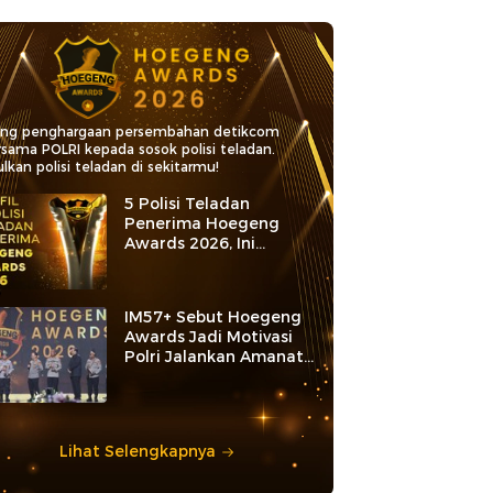
ang penghargaan persembahan detikcom
rsama POLRI kepada sosok polisi teladan.
lkan polisi teladan di sekitarmu!
5 Polisi Teladan
Penerima Hoegeng
Awards 2026, Ini
Kategori dan Kiprahnya
IM57+ Sebut Hoegeng
Awards Jadi Motivasi
Polri Jalankan Amanat
Konstitusi
Lihat Selengkapnya