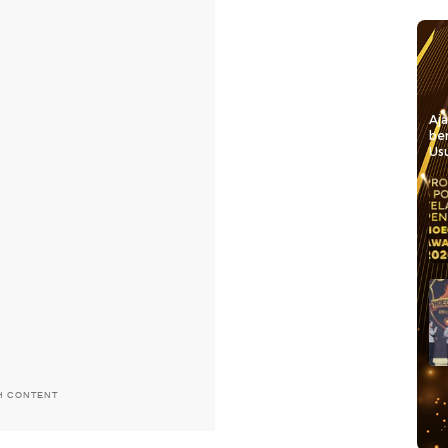
Aj
be
Usu
H CONTENT