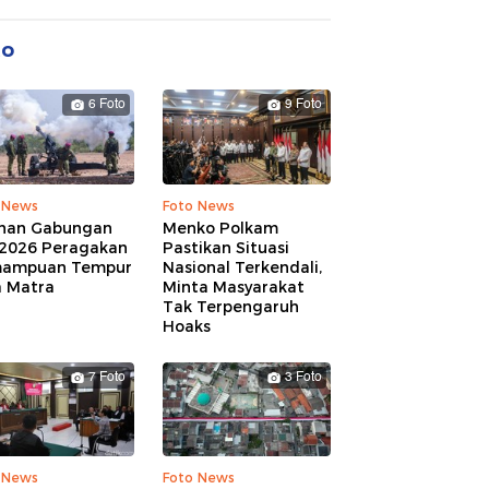
to
6 Foto
9 Foto
 News
Foto News
ihan Gabungan
Menko Polkam
 2026 Peragakan
Pastikan Situasi
ampuan Tempur
Nasional Terkendali,
a Matra
Minta Masyarakat
Tak Terpengaruh
Hoaks
7 Foto
3 Foto
 News
Foto News