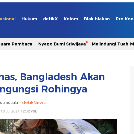
asional
Hukum
detikX
Kolom
Blak blakan
Pro Kon
Suara Pembaca
Nyago Bumi Sriwijaya
Melindungi Tuah-
as, Bangladesh Akan
engungsi Rohingya
stiastuti -
detikNews
 16 Jul 2021 12:52 WIB