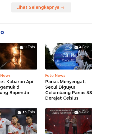
Lihat Selengkapnya
to
9 Foto
4 Foto
 News
Foto News
ret Kobaran Api
Panas Menyengat,
gamuk di
Seoul Diguyur
ung Bapenda
Gelombang Panas 38
Derajat Celsius
15 Foto
9 Foto