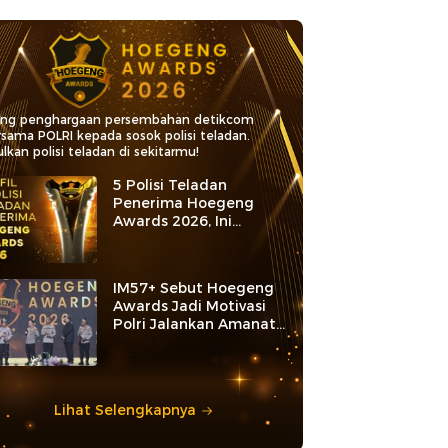
ang penghargaan persembahan detikcom
rsama POLRI kepada sosok polisi teladan.
lkan polisi teladan di sekitarmu!
5 Polisi Teladan
Penerima Hoegeng
Awards 2026, Ini
Kategori dan Kiprahnya
IM57+ Sebut Hoegeng
Awards Jadi Motivasi
Polri Jalankan Amanat
Konstitusi
Lihat Selengkapnya