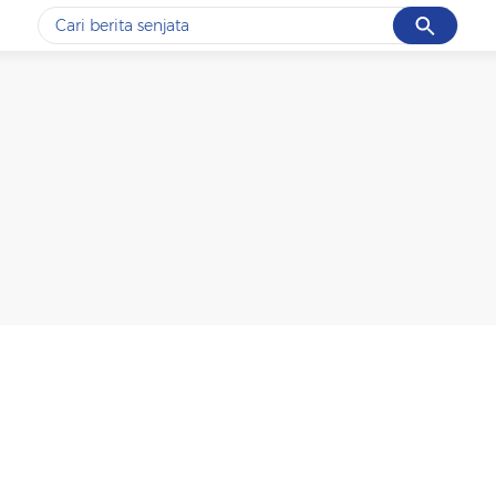
Cancel
Yang sedang ramai dicari
#1
data live draw sgp
#2
iran
#3
senjata
#4
prabowo
#5
gempa hari ini
Promoted
Terakhir yang dicari
Loading...