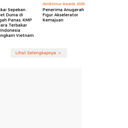
detiktimur Awards 2026
kai Sepekan :
Penerima Anugerah
et Dunia di
Figur Akselerator
gah Panas, KMP
Kemajuan
iara Terbakar
 Indonesia
ungkam Vietnam
Lihat Selengkapnya