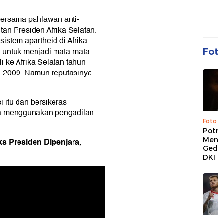
bersama pahlawan anti-
an Presiden Afrika Selatan.
istem apartheid di Afrika
5 untuk menjadi mata-mata
Fo
i ke Afrika Selatan tahun
n 2009. Namun reputasinya
itu dan bersikeras
ya menggunakan pengadilan
Foto
Pot
Men
ks Presiden Dipenjara,
Ged
DKI