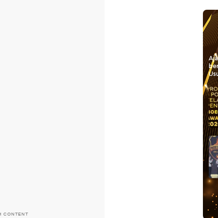
Aj
be
Usu
H CONTENT