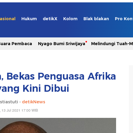
asional
Hukum
detikX
Kolom
Blak blakan
Pro Kon
Suara Pembaca
Nyago Bumi Sriwijaya
Melindungi Tuah-
 Bekas Penguasa Afrika
yang Kini Dibui
stiastuti -
detikNews
, 13 Jul 2021 17:00 WIB