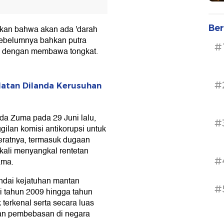
Ber
tkan bahwa akan ada 'darah
Sebelumnya bahkan putra
#
a dengan membawa tongkat.
#
latan Dilanda Kerusuhan
ada Zuma pada 29 Juni lalu,
#
ilan komisi antikorupsi untuk
eratnya, termasuk dugaan
ali menyangkal rentetan
#
ama.
ndai kejatuhan mantan
#
ri tahun 2009 hingga tahun
 terkenal serta secara luas
kan pembebasan di negara