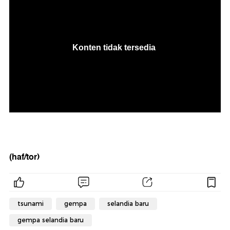
(haf/tor)
tsunami
gempa
selandia baru
gempa selandia baru