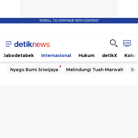
SCROLL TO CONTINUE WITH CONTENT
Jabodetabek
Internasional
Hukum
detikX
Kolo
Nyago Bumi Sriwijaya
Melindungi Tuah-Marwah
Ba