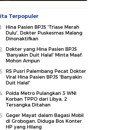
ita Terpopuler
1
Hina Pasien BPJS 'Triase Merah
Dulu', Dokter Puskesmas Malang
Dinonaktifkan
2
Dokter yang Hina Pasien BPJS
'Banyakin Duit Halal' Minta Maaf:
Mohon Ampun
3
RS Pusri Palembang Pecat Dokter
Viral Hina Pasien BPJS 'Banyakin
Duit Halal'
4
Polda Metro Pulangkan 3 WNI
Korban TPPO dari Libya, 2
Tersangka Ditahan
5
Geger Mayat dalam Bagasi Mobil
di Grobogan, Diduga Bos Konter
HP yang Hilang