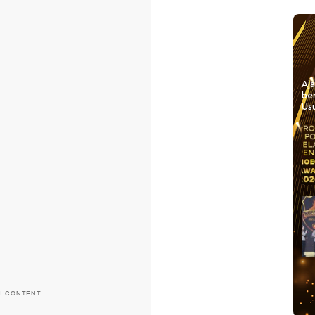
Aj
be
Usu
H CONTENT