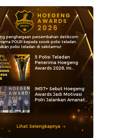
ang penghargaan persembahan detikcom
rsama POLRI kepada sosok polisi teladan.
lkan polisi teladan di sekitarmu!
5 Polisi Teladan
Penerima Hoegeng
Awards 2026, Ini
Kategori dan Kiprahnya
IM57+ Sebut Hoegeng
Awards Jadi Motivasi
Polri Jalankan Amanat
Konstitusi
Lihat Selengkapnya