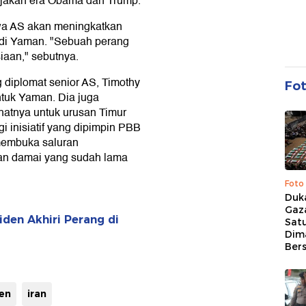
ebijakan era Obama dan Trump.
wa AS akan meningkatkan
 di Yaman. "Sebuah perang
aan," sebutnya.
iplomat senior AS, Timothy
Fo
tuk Yaman. Dia juga
atnya untuk urusan Timur
 inisiatif yang dipimpin PBB
membuka saluran
an damai yang sudah lama
Foto
Duk
Gaz
den Akhiri Perang di
Sat
Dim
Ber
den
iran