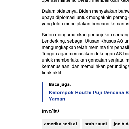
operasi militer itu berarti membalikkan k
Dalam pidatonya, Biden menyatakan bah
upaya diplomasi untuk mengakhiri perang
yang telah menciptakan bencana kemanusi
Biden mengumumkan penunjukan seorang d
Lenderking, sebagai Utusan Khusus AS un
mengungkapkan telah meminta tim penasih
Tengah agar memastikan dukungan AS bagi
untuk memberlakukan gencatan senjata, 
kemanusiaan, dan memulihkan perunding
tidak aktif.
Baca juga:
Kelompok Houthi Puji Rencana Bi
Yaman
(nvc/ita)
amerika serikat
arab saudi
joe bi