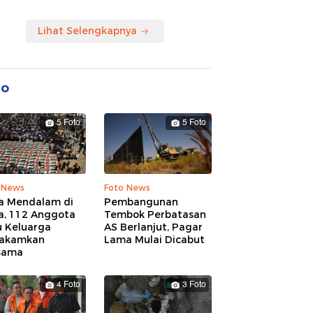
Lihat Selengkapnya
to
5 Foto
5 Foto
 News
Foto News
a Mendalam di
Pembangunan
a, 112 Anggota
Tembok Perbatasan
u Keluarga
AS Berlanjut, Pagar
akamkan
Lama Mulai Dicabut
sama
4 Foto
3 Foto