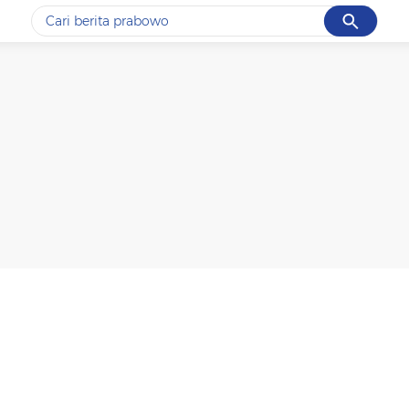
Cancel
Yang sedang ramai dicari
#1
gempa hari ini
#2
gempa
#3
prabowo
#4
iran
#5
demo
Promoted
Terakhir yang dicari
Loading...