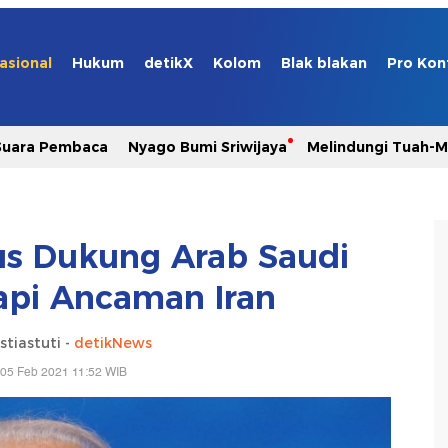
asional
Hukum
detikX
Kolom
Blak blakan
Pro Kon
Suara Pembaca
Nyago Bumi Sriwijaya
Melindungi Tuah-
us Dukung Arab Saudi
pi Ancaman Iran
stiastuti -
detikNews
 05 Feb 2021 11:52 WIB