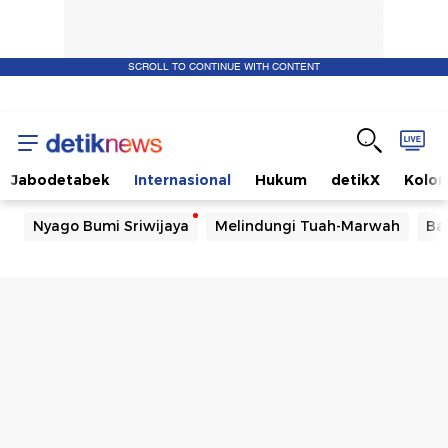
SCROLL TO CONTINUE WITH CONTENT
Jabodetabek
Internasional
Hukum
detikX
Kolo
Nyago Bumi Sriwijaya
Melindungi Tuah-Marwah
Ba