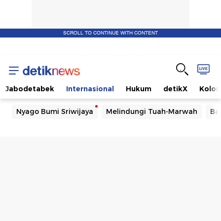
SCROLL TO CONTINUE WITH CONTENT
Jabodetabek
Internasional
Hukum
detikX
Kolo
Nyago Bumi Sriwijaya
Melindungi Tuah-Marwah
Ba