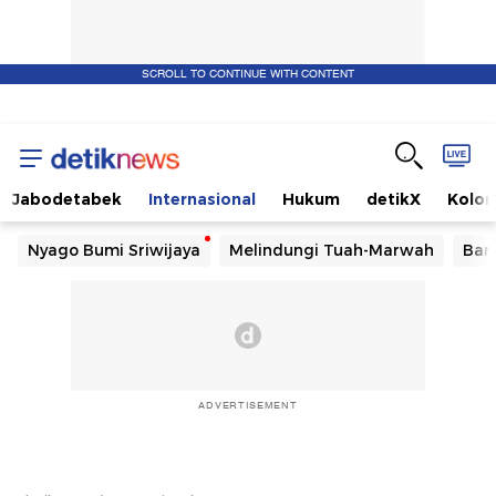
SCROLL TO CONTINUE WITH CONTENT
Jabodetabek
Internasional
Hukum
detikX
Kolo
Nyago Bumi Sriwijaya
Melindungi Tuah-Marwah
Ban
ADVERTISEMENT