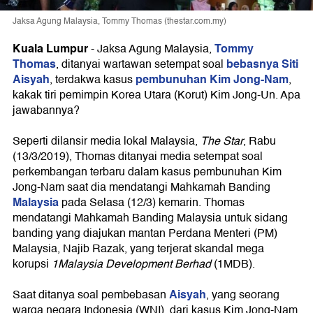
Jaksa Agung Malaysia, Tommy Thomas (thestar.com.my)
Kuala Lumpur
Tommy
-
Jaksa Agung Malaysia,
Thomas
bebasnya Siti
, ditanyai wartawan setempat soal
Aisyah
pembunuhan Kim Jong-Nam
, terdakwa kasus
,
kakak tiri pemimpin Korea Utara (Korut) Kim Jong-Un. Apa
jawabannya?
Seperti dilansir media lokal Malaysia,
The Star
, Rabu
(13/3/2019), Thomas ditanyai media setempat soal
perkembangan terbaru dalam kasus pembunuhan Kim
Jong-Nam saat dia mendatangi Mahkamah Banding
Malaysia
pada Selasa (12/3) kemarin. Thomas
mendatangi Mahkamah Banding Malaysia untuk sidang
banding yang diajukan mantan Perdana Menteri (PM)
Malaysia, Najib Razak, yang terjerat skandal mega
korupsi
1Malaysia Development Berhad
(1MDB).
Aisyah
Saat ditanya soal pembebasan
, yang seorang
warga negara Indonesia (WNI), dari kasus Kim Jong-Nam,