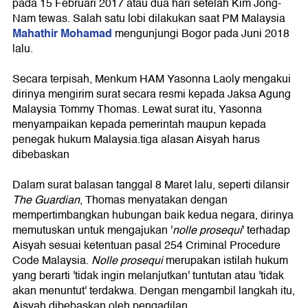
pada 15 Februari 2017 atau dua hari setelah Kim Jong-
Nam tewas. Salah satu lobi dilakukan saat PM Malaysia
Mahathir Mohamad
mengunjungi Bogor pada Juni 2018
lalu.
Secara terpisah, Menkum HAM Yasonna Laoly mengakui
dirinya mengirim surat secara resmi kepada Jaksa Agung
Malaysia Tommy Thomas. Lewat surat itu, Yasonna
menyampaikan kepada pemerintah maupun kepada
penegak hukum Malaysia.tiga alasan Aisyah harus
dibebaskan
Dalam surat balasan tanggal 8 Maret lalu, seperti dilansir
The Guardian
, Thomas menyatakan dengan
mempertimbangkan hubungan baik kedua negara, dirinya
memutuskan untuk mengajukan '
nolle prosequi
' terhadap
Aisyah sesuai ketentuan pasal 254 Criminal Procedure
Code Malaysia.
Nolle prosequi
merupakan istilah hukum
yang berarti 'tidak ingin melanjutkan' tuntutan atau 'tidak
akan menuntut' terdakwa. Dengan mengambil langkah itu,
Aisyah dibebaskan oleh pengadilan.