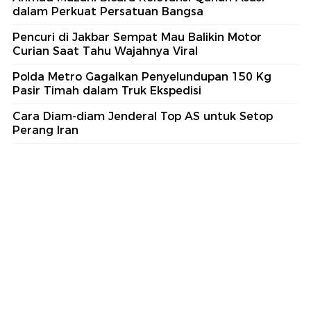
dalam Perkuat Persatuan Bangsa
Pencuri di Jakbar Sempat Mau Balikin Motor
Curian Saat Tahu Wajahnya Viral
Polda Metro Gagalkan Penyelundupan 150 Kg
Pasir Timah dalam Truk Ekspedisi
Cara Diam-diam Jenderal Top AS untuk Setop
Perang Iran
part of
Redaksi
Pedoman Media Siber
Karir
Kotak Pos
Info Iklan
Privacy Policy
Disclaimer