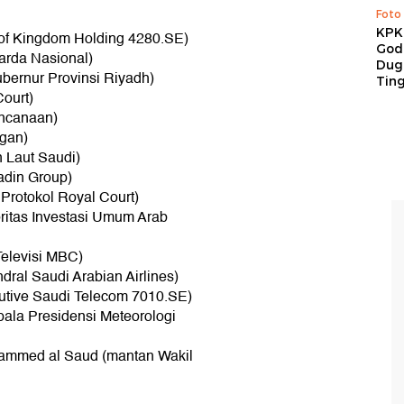
Foto
KPK 
 of Kingdom Holding 4280.SE)
God
arda Nasional)
Duga
ubernur Provinsi Riyadh)
Tin
Court)
encanaan)
ngan)
 Laut Saudi)
adin Group)
Protokol Royal Court)
ritas Investasi Umum Arab
Televisi MBC)
dral Saudi Arabian Airlines)
utive Saudi Telecom 7010.SE)
pala Presidensi Meteorologi
hammed al Saud (mantan Wakil