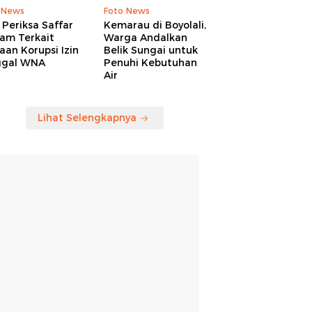
 News
Foto News
Periksa Saffar
Kemarau di Boyolali,
am Terkait
Warga Andalkan
an Korupsi Izin
Belik Sungai untuk
ggal WNA
Penuhi Kebutuhan
Air
Lihat Selengkapnya