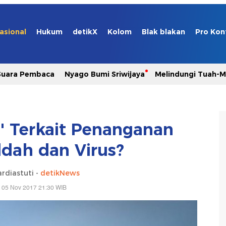
asional
Hukum
detikX
Kolom
Blak blakan
Pro Kon
Suara Pembaca
Nyago Bumi Sriwijaya
Melindungi Tuah-
i' Terkait Penanganan
ddah dan Virus?
rdiastuti -
detikNews
 05 Nov 2017 21:30 WIB