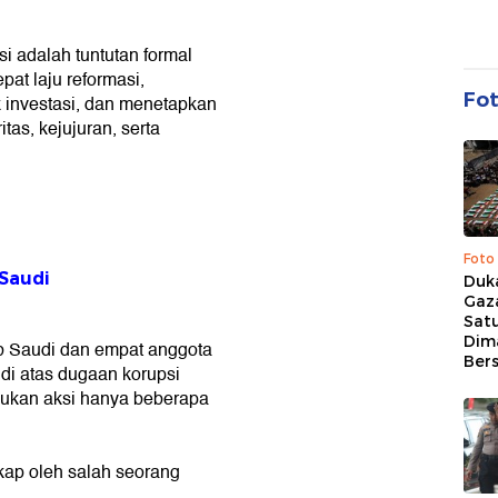
 adalah tuntutan formal
at laju reformasi,
Fo
 investasi, dan menetapkan
as, kejujuran, serta
Foto
 Saudi
Duk
Gaz
Sat
Dim
b Saudi dan empat anggota
Ber
di atas dugaan korupsi
kukan aksi hanya beberapa
kap oleh salah seorang