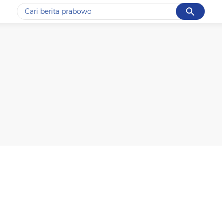
Cancel
Yang sedang ramai dicari
#1
data live draw sgp
#2
gempa hari ini
#3
prabowo
#4
iran
#5
demo
Promoted
Terakhir yang dicari
Loading...