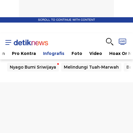
SCROLL TO CONTINUE WITH CONTENT
kan
Pro Kontra
Infografis
Foto
Video
Hoax Or N
Nyago Bumi Sriwijaya
Melindungi Tuah-Marwah
Ba