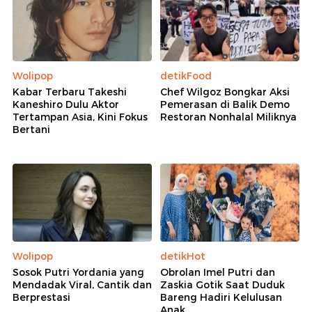
Wolipop
detikFood
Kabar Terbaru Takeshi
Chef Wilgoz Bongkar Aksi
Kaneshiro Dulu Aktor
Pemerasan di Balik Demo
Tertampan Asia, Kini Fokus
Restoran Nonhalal Miliknya
Bertani
Wolipop
detikHot
Sosok Putri Yordania yang
Obrolan Imel Putri dan
Mendadak Viral, Cantik dan
Zaskia Gotik Saat Duduk
Berprestasi
Bareng Hadiri Kelulusan
Anak