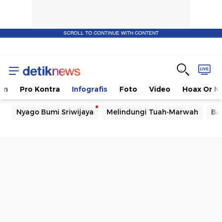
SCROLL TO CONTINUE WITH CONTENT
kan
Pro Kontra
Infografis
Foto
Video
Hoax Or N
Nyago Bumi Sriwijaya
Melindungi Tuah-Marwah
Ba