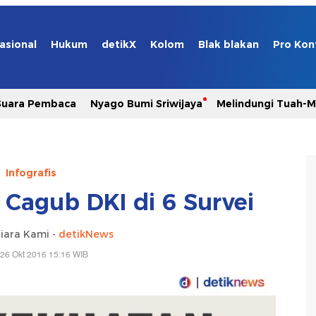
asional
Hukum
detikX
Kolom
Blak blakan
Pro Kon
Suara Pembaca
Nyago Bumi Sriwijaya
Melindungi Tuah-
Infografis
 Cagub DKI di 6 Survei
iara Kami -
detikNews
26 Okt 2016 15:16 WIB