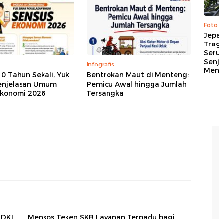
Foto
Jep
Trag
Ser
Senj
Infografis
Me
10 Tahun Sekali, Yuk
Bentrokan Maut di Menteng:
enjelasan Umum
Pemicu Awal hingga Jumlah
Ekonomi 2026
Tersangka
 DKI
Mensos Teken SKB Layanan Terpadu bagi