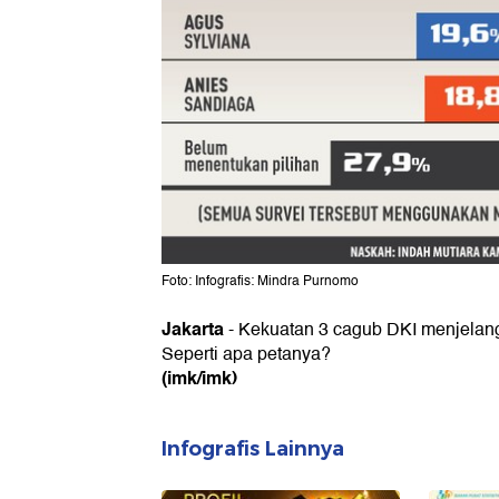
Foto: Infografis: Mindra Purnomo
Jakarta
- Kekuatan 3 cagub DKI menjelan
Seperti apa petanya?
(imk/imk)
Infografis Lainnya