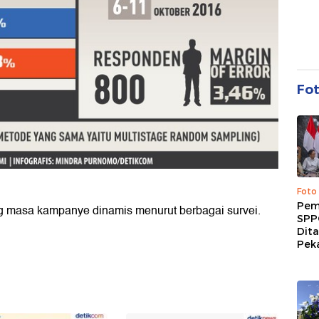
Fo
Foto
Pem
g masa kampanye dinamis menurut berbagai survei.
SPP
Dit
Peka