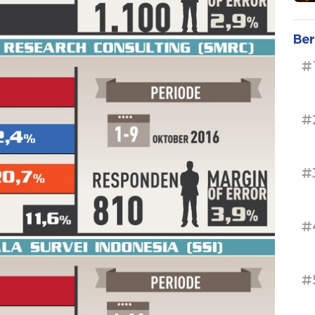
Ber
#
#
#
#
#