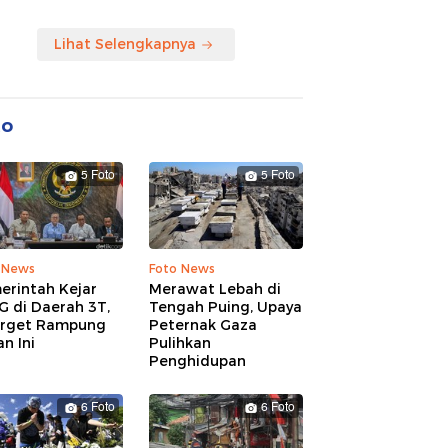
Lihat Selengkapnya
to
5 Foto
5 Foto
 News
Foto News
erintah Kejar
Merawat Lebah di
G di Daerah 3T,
Tengah Puing, Upaya
arget Rampung
Peternak Gaza
n Ini
Pulihkan
Penghidupan
6 Foto
6 Foto