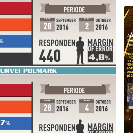
Aj
be
Usu