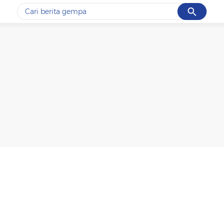
Cancel
Yang sedang ramai dicari
#1
gempa hari ini
#2
gempa
#3
prabowo
#4
iran
#5
demo
Promoted
Terakhir yang dicari
Loading...