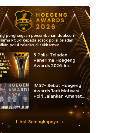
ang penghargaan persembahan detikcom
rsama POLRI kepada sosok polisi teladan.
lkan polisi teladan di sekitarmu!
5 Polisi Teladan
Penerima Hoegeng
Awards 2026, Ini
Kategori dan Kiprahnya
IM57+ Sebut Hoegeng
Awards Jadi Motivasi
Polri Jalankan Amanat
Konstitusi
Lihat Selengkapnya