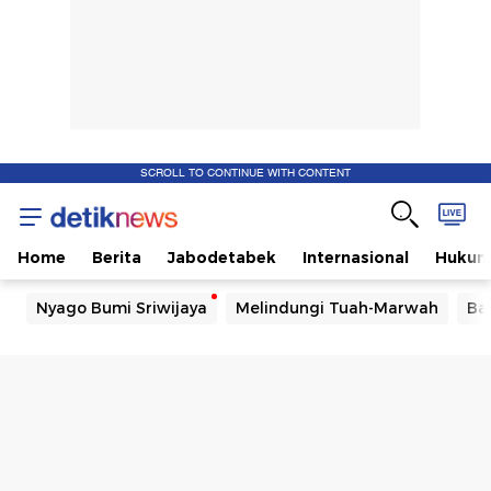
SCROLL TO CONTINUE WITH CONTENT
Home
Berita
Jabodetabek
Internasional
Huku
Nyago Bumi Sriwijaya
Melindungi Tuah-Marwah
Ba