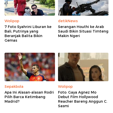
Wolipop
detikNews
7 Foto Syahrini Liburan ke
Serangan Houthi ke Arab
Bali, Putrinya yang
Saudi Bikin Situasi Timteng
Beranjak Balita Bikin
Makin Ngeri
Gemas
Sepakbola
Wolipop
Apa Ini Alasan-alasan Rodri
Foto: Gaya Agnez Mo
Pilih Barca Ketimbang
Debut Film Hollywood
Madrid?
Reacher Bareng Anggun C.
Sasmi