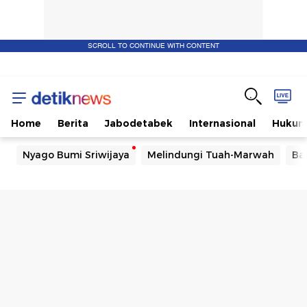
SCROLL TO CONTINUE WITH CONTENT
Home
Berita
Jabodetabek
Internasional
Huku
Nyago Bumi Sriwijaya
Melindungi Tuah-Marwah
Ba