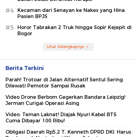
Cerita di Balik 'Bencongan' Jadi
Nama Kelurahan
detikNews
Berita Terpopuler
#1
Sadisnya Saepul Mutilasi Pria Kenalan di
Medsos
#2
Cerita di Balik 'Bencongan' Jadi Nama
Kelurahan
#3
Legislator PD Tak Setuju MUI: Hukuman Mati
Bukan Solusi Berantas Korupsi
#4
Kecaman dari Senayan ke Nakes yang Hina
Pasien BPJS
#5
Horor Tabrakan 2 Truk hingga Sopir Kejepit di