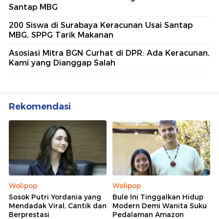
5 Polisi Teladan Penerima
Hoegeng Awards 2026, Ini
Kategori dan Kiprahnya
IM57+ Sebut Hoegeng Awards
Jadi Motivasi Polri Jalankan
Amanat Konstitusi
Lihat Selengkapnya
Berita Terkait
Seratusan Siswa di Garut Diduga Keracunan Usai
Santap MBG
200 Siswa di Surabaya Keracunan Usai Santap
MBG, SPPG Tarik Makanan