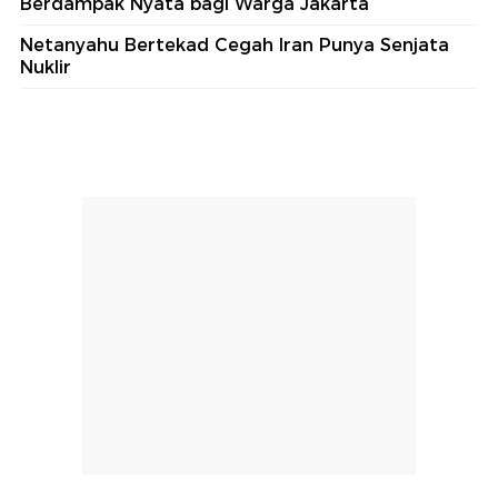
Bogor
Lihat Selengkapnya
Berita Terkini
Parah! Trotoar di Jalan Alternatif Sentul Sering
Dilewati Pemotor Sampai Rusak
Video Drone Berbom Gegerkan Bandara Leipzig!
Jerman Curigai Operasi Asing
Video: Teman Laknat! Diajak Nyuri Kabel BTS
Cuma Dibayar 100 Ribu!
Obligasi Daerah Rp5,2 T, Kenneth DPRD DKI: Harus
Berdampak Nyata bagi Warga Jakarta
Netanyahu Bertekad Cegah Iran Punya Senjata
Nuklir