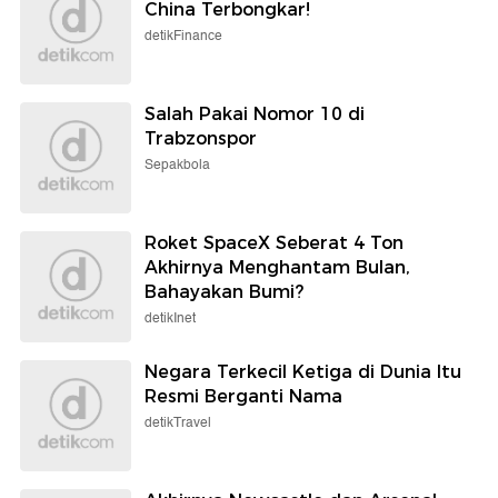
detikHealth
Wolipop
Ramai-ramai Klarifikasi
Intip Koleksi Cincin Mewah
usai Gaduh Komentar
Syahrini, Terbaru Capai Rp
Nirempati Dokter-Nakes
116 Miliar
soal Pasien BPJS
Selengkapnya
Berita detikcom Lainnya
Penyelundupan Harley Bekas dari
China Terbongkar!
detikFinance