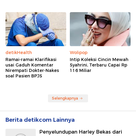
Asosiasi Mitra BGN Curhat di DPR: Ada Keracunan,
Kami yang Dianggap Salah
Rekomendasi
Wolipop
Wolipop
Sosok Putri Yordania yang
Bule Ini Tinggalkan Hidup
Mendadak Viral, Cantik dan
Modern Demi Wanita Suku
Berprestasi
Pedalaman Amazon