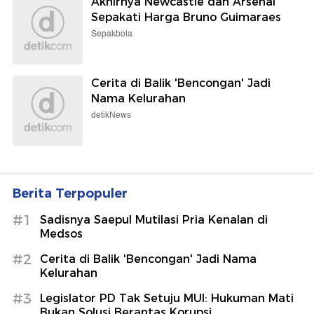
Salah Pakai Nomor 10 di
Trabzonspor
Sepakbola
Roket SpaceX Seberat 4 Ton
Akhirnya Menghantam Bulan,
Bahayakan Bumi?
detikInet
Negara Terkecil Ketiga di Dunia Itu
Resmi Berganti Nama
detikTravel
Akhirnya Newcastle dan Arsenal
Sepakati Harga Bruno Guimaraes
Sepakbola