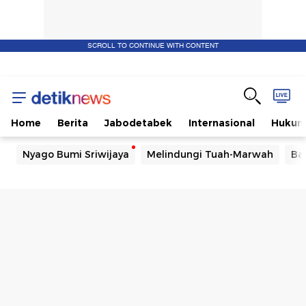
SCROLL TO CONTINUE WITH CONTENT
Home
Berita
Jabodetabek
Internasional
Huku
Nyago Bumi Sriwijaya
Melindungi Tuah-Marwah
Ba