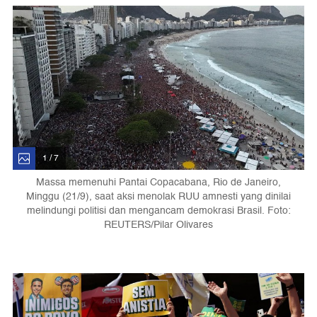
1 / 7
Massa memenuhi Pantai Copacabana, Rio de Janeiro,
Minggu (21/9), saat aksi menolak RUU amnesti yang dinilai
melindungi politisi dan mengancam demokrasi Brasil. Foto:
REUTERS/Pilar Olivares