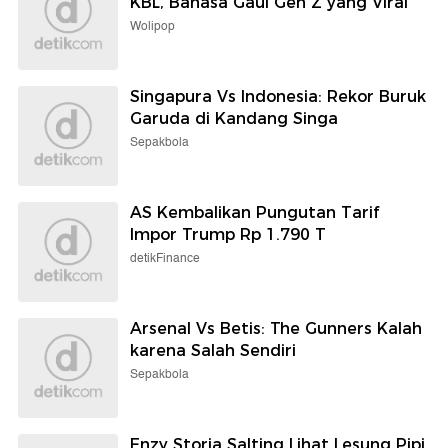
KBL, Bahasa Gaul Gen Z yang Viral
Wolipop
Singapura Vs Indonesia: Rekor Buruk
Garuda di Kandang Singa
Sepakbola
AS Kembalikan Pungutan Tarif
Impor Trump Rp 1.790 T
detikFinance
Arsenal Vs Betis: The Gunners Kalah
karena Salah Sendiri
Sepakbola
Enzy Storia Salting Lihat Lesung Pipi