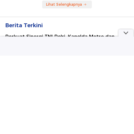
Lihat Selengkapnya
Berita Terkini
Perkuat Sinergi TNI-Polri, Kapolda Metro dan
Pangdam Jaya Kunjungi Dankorbrimob Polri
SDN di Srengseng Jaksel Kebakaran: Pelajar
Dievakuasi, Api Berangsur Mati
PK Ditolak, Bos Smelter Tetap Dihukum 18 Tahun
Bui di Kasus Korupsi Rp 300 T
SD di Cibaduyut Digembok Ahli Waris, Hampir
Seribu Siswa Terpaksa Pulang
Video: Tok! Praperadilan Jilid III Roy Suryo Tak
Diterima, Ini Alasannya...