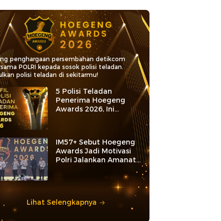
ang penghargaan persembahan detikcom
rsama POLRI kepada sosok polisi teladan.
lkan polisi teladan di sekitarmu!
5 Polisi Teladan
Penerima Hoegeng
Awards 2026, Ini
Kategori dan Kiprahnya
IM57+ Sebut Hoegeng
Awards Jadi Motivasi
Polri Jalankan Amanat
Konstitusi
Lihat Selengkapnya