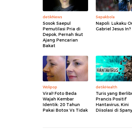
detikNews
Sepakbola
Sosok Saepul
Napoli: Lukaku O
Pemutilasi Pria di
Gabriel Jesus In?
Depok, Pernah Ikut
Ajang Pencarian
Bakat
Wolipop
detikHealth
Viral! Foto Beda
Turis yang Berlib
Wajah Kembar
Prancis Positif
Identik: 20 Tahun
Hantavirus, Kini
Pakai Botox Vs Tidak
Diisolasi di Span