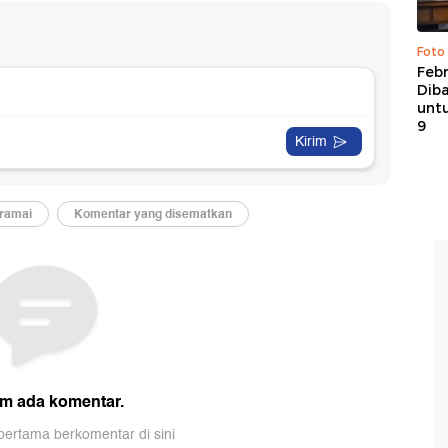
Foto
Febr
Dib
untu
9