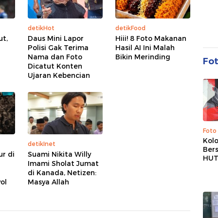
detikHot
detikFood
ut,
Daus Mini Lapor
Hiii! 8 Foto Makanan
Polisi Gak Terima
Hasil AI Ini Malah
Nama dan Foto
Bikin Merinding
Fo
Dicatut Konten
Ujaran Kebencian
Foto
Kolo
detikInet
Ber
ur di
Suami Nikita Willy
HUT
Imami Sholat Jumat
di Kanada, Netizen:
yol
Masya Allah