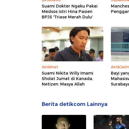
Suami Dokter Ngaku Pakai
Manchest
Medsos Istri Hina Pasien
Penggan
BPJS 'Triase Merah Dulu'
detikInet
detikJati
Suami Nikita Willy Imami
Bayi yan
Sholat Jumat di Kanada,
Mahasis
Netizen: Masya Allah
Surabay
Berita detikcom Lainnya