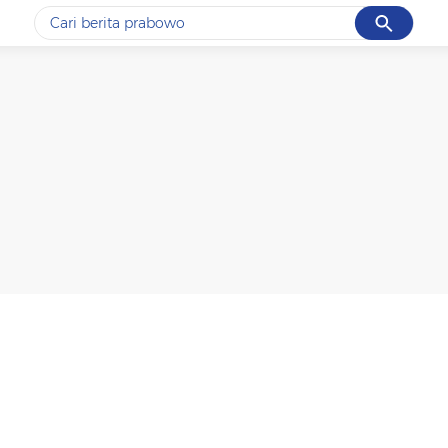
Cancel
Yang sedang ramai dicari
#1
data live draw sgp
#2
piala presiden 2026
#3
prabowo
#4
iran
#5
gempa hari ini
Promoted
Terakhir yang dicari
Loading...