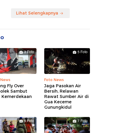
Lihat Selengkapnya
to
3 Foto
5 Foto
 News
Foto News
ng Fly Over
Jaga Pasokan Air
solek Sambut
Bersih, Relawan
 Kemerdekaan
Rawat Sumber Air di
Gua Keceme
Gunungkidul
5 Foto
7 Foto