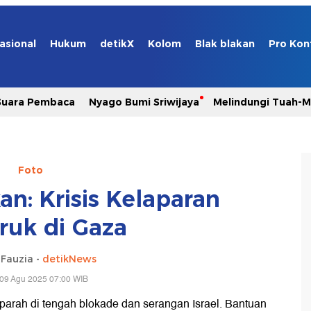
asional
Hukum
detikX
Kolom
Blak blakan
Pro Kon
Suara Pembaca
Nyago Bumi Sriwijaya
Melindungi Tuah-
Foto
an: Krisis Kelaparan
ruk di Gaza
 Fauzia -
detikNews
 09 Agu 2025 07:00 WIB
parah di tengah blokade dan serangan Israel. Bantuan