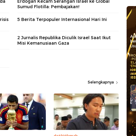
ida
Erdogan Kecam Serangan Israel ke Global
Sumud Flotilla: Pembajakan!
isis
5 Berita Terpopuler Internasional Hari Ini
Aj
2 Jurnalis Republika Diculik Israel Saat Ikut
be
Misi Kemanusiaan Gaza
Usu
-
Selengkapnya
a
detikHikmah