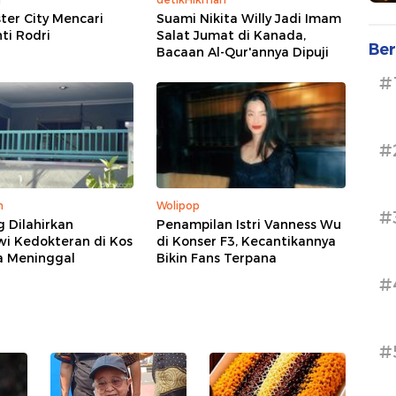
er City Mencari
Suami Nikita Willy Jadi Imam
ti Rodri
Salat Jumat di Kanada,
Ber
Bacaan Al-Qur'annya Dipuji
#
#
m
Wolipop
#
g Dilahirkan
Penampilan Istri Vanness Wu
wi Kedokteran di Kos
di Konser F3, Kecantikannya
a Meninggal
Bikin Fans Terpana
#
#