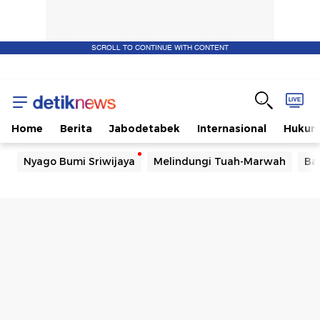
SCROLL TO CONTINUE WITH CONTENT
Home
Berita
Jabodetabek
Internasional
Huku
Nyago Bumi Sriwijaya
Melindungi Tuah-Marwah
Ba