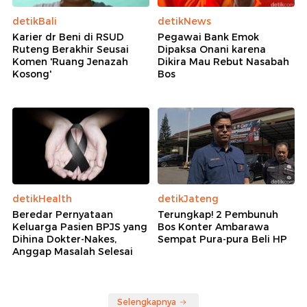
detikBali
detikNews
Karier dr Beni di RSUD
Pegawai Bank Emok
Ruteng Berakhir Seusai
Dipaksa Onani karena
Komen 'Ruang Jenazah
Dikira Mau Rebut Nasabah
Kosong'
Bos
detikHealth
detikJateng
Beredar Pernyataan
Terungkap! 2 Pembunuh
Keluarga Pasien BPJS yang
Bos Konter Ambarawa
Dihina Dokter-Nakes,
Sempat Pura-pura Beli HP
Anggap Masalah Selesai
Selengkapnya