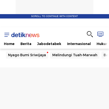
SCROLL TO CONTINUE WITH CONTENT
Home
Berita
Jabodetabek
Internasional
Huku
Nyago Bumi Sriwijaya
Melindungi Tuah-Marwah
Ba