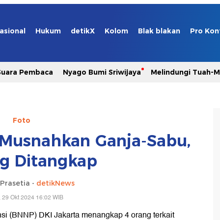
asional
Hukum
detikX
Kolom
Blak blakan
Pro Kon
Suara Pembaca
Nyago Bumi Sriwijaya
Melindungi Tuah-
Foto
 Musnahkan Ganja-Sabu,
g Ditangkap
Prasetia -
detikNews
, 29 Okt 2024 16:02 WIB
nsi (BNNP) DKI Jakarta menangkap 4 orang terkait