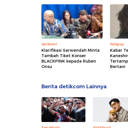
detikHot
Wolipop
Klarifikasi Sarwendah Minta
Kabar Te
Tambah Tiket Konser
Kaneshir
BLACKPINK kepada Ruben
Tertampa
Onsu
Bertani
Berita detikcom Lainnya
Sepakbola
detikFood