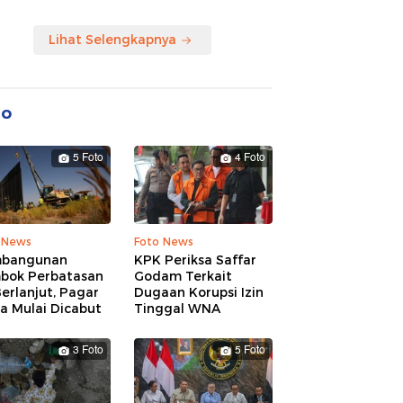
Lihat Selengkapnya
to
5 Foto
4 Foto
 News
Foto News
bangunan
KPK Periksa Saffar
bok Perbatasan
Godam Terkait
erlanjut, Pagar
Dugaan Korupsi Izin
a Mulai Dicabut
Tinggal WNA
3 Foto
5 Foto