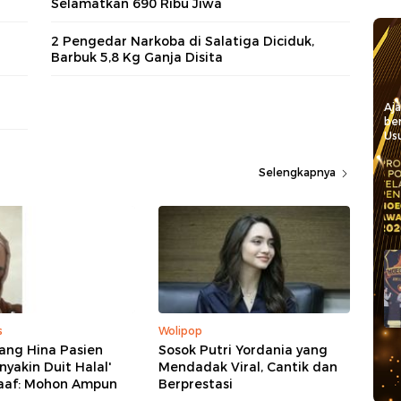
Selamatkan 690 Ribu Jiwa
2 Pengedar Narkoba di Salatiga Diciduk,
Barbuk 5,8 Kg Ganja Disita
Aj
be
Usu
Selengkapnya
s
Wolipop
ang Hina Pasien
Sosok Putri Yordania yang
nyakin Duit Halal'
Mendadak Viral, Cantik dan
aaf: Mohon Ampun
Berprestasi