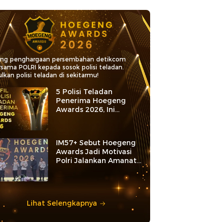
ang penghargaan persembahan detikcom
rsama POLRI kepada sosok polisi teladan.
lkan polisi teladan di sekitarmu!
5 Polisi Teladan
Penerima Hoegeng
Awards 2026, Ini
Kategori dan Kiprahnya
IM57+ Sebut Hoegeng
Awards Jadi Motivasi
Polri Jalankan Amanat
Konstitusi
Lihat Selengkapnya