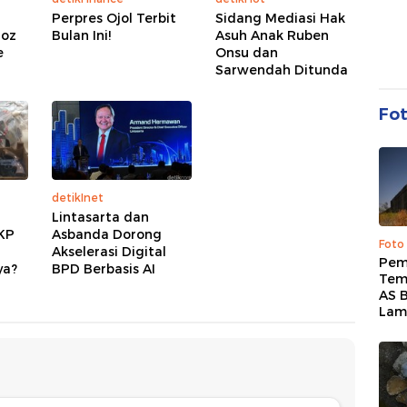
Perpres Ojol Terbit
Sidang Mediasi Hak
goz
Bulan Ini!
Asuh Anak Ruben
e
Onsu dan
Sarwendah Ditunda
Fo
detikInet
Lintasarta dan
TKP
Asbanda Dorong
Foto
Akselerasi Digital
Pem
ya?
BPD Berbasis AI
Tem
AS B
Lam