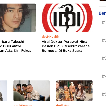
Ber
#
detikHealth
#
rbaru Takeshi
Viral Dokter-Perawat Hina
o Dulu Aktor
Pasien BPJS Disebut karena
n Asia, Kini Fokus
Burnout, IDI Buka Suara
#
#
#
detikFinance
detikHot