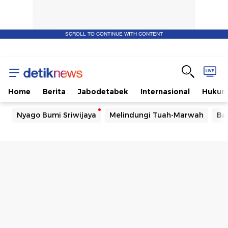
SCROLL TO CONTINUE WITH CONTENT
Home
Berita
Jabodetabek
Internasional
Huku
Nyago Bumi Sriwijaya
Melindungi Tuah-Marwah
Ba