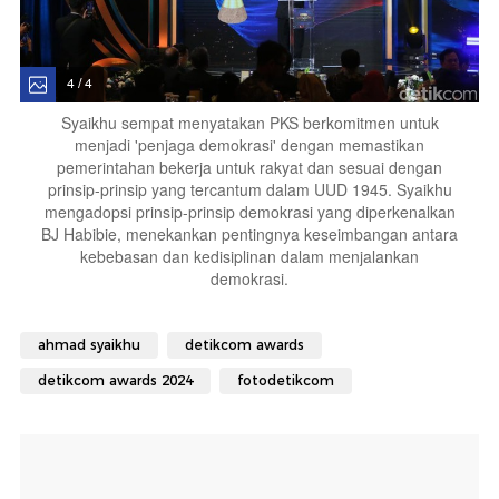
4 / 4
Syaikhu sempat menyatakan PKS berkomitmen untuk
menjadi 'penjaga demokrasi' dengan memastikan
pemerintahan bekerja untuk rakyat dan sesuai dengan
prinsip-prinsip yang tercantum dalam UUD 1945. Syaikhu
mengadopsi prinsip-prinsip demokrasi yang diperkenalkan
BJ Habibie, menekankan pentingnya keseimbangan antara
kebebasan dan kedisiplinan dalam menjalankan
demokrasi.
ahmad syaikhu
detikcom awards
detikcom awards 2024
fotodetikcom