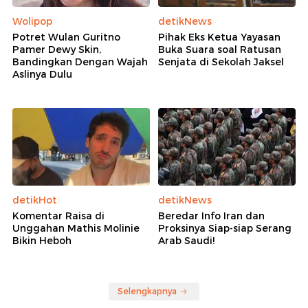
Wolipop
detikNews
Potret Wulan Guritno
Pihak Eks Ketua Yayasan
Pamer Dewy Skin,
Buka Suara soal Ratusan
Bandingkan Dengan Wajah
Senjata di Sekolah Jaksel
Aslinya Dulu
detikHot
detikNews
Komentar Raisa di
Beredar Info Iran dan
Unggahan Mathis Molinie
Proksinya Siap-siap Serang
Bikin Heboh
Arab Saudi!
Selengkapnya