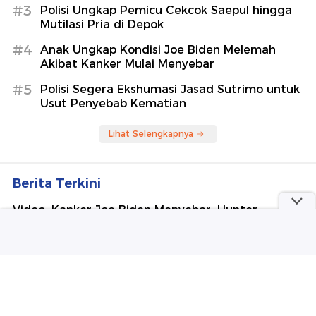
#3
Polisi Ungkap Pemicu Cekcok Saepul hingga
Mutilasi Pria di Depok
#4
Anak Ungkap Kondisi Joe Biden Melemah
Akibat Kanker Mulai Menyebar
#5
Polisi Segera Ekshumasi Jasad Sutrimo untuk
Usut Penyebab Kematian
Lihat Selengkapnya
Berita Terkini
Video: Kanker Joe Biden Menyebar, Hunter:
Sangat Menyakitkan
Pramono Bakal Tambah 1 Peron di Stasiun KRL JIS
dalam Waktu Dekat
Harapan Pramono Usai STY Latih Persija: Mudah-
mudahan Musim Ini Juara