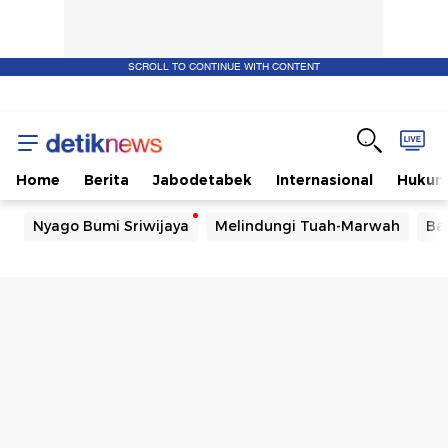
SCROLL TO CONTINUE WITH CONTENT
Home
Berita
Jabodetabek
Internasional
Huku
Nyago Bumi Sriwijaya
Melindungi Tuah-Marwah
Ba