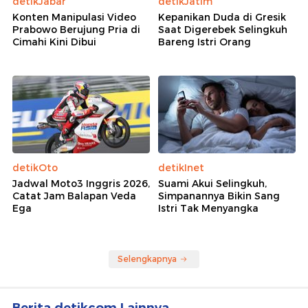
detikJabar
detikJatim
Konten Manipulasi Video
Kepanikan Duda di Gresik
Prabowo Berujung Pria di
Saat Digerebek Selingkuh
Cimahi Kini Dibui
Bareng Istri Orang
detikOto
detikInet
Jadwal Moto3 Inggris 2026,
Suami Akui Selingkuh,
Catat Jam Balapan Veda
Simpanannya Bikin Sang
Ega
Istri Tak Menyangka
Selengkapnya
Berita detikcom Lainnya